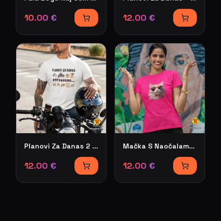
10.00
€
12.00
€
Planovi Za Danas 2 – majica s natpisom
Mačka S Naočalama – ženska majica s natpisom
12.00
€
12.00
€