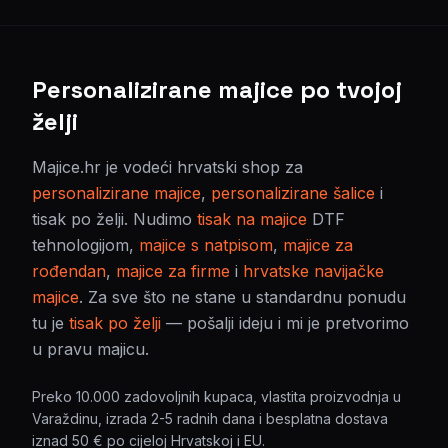
Personalizirane majice po tvojoj
želji
Majice.hr je vodeći hrvatski shop za
personalizirane majice
,
personalizirane šalice
i
tisak po želji. Nudimo
tisak na majice
DTF
tehnologijom,
majice s natpisom
,
majice za
rođendan
,
majice za firme
i
hrvatske navijačke
majice
. Za sve što ne stane u standardnu ponudu
tu je
tisak po želji
— pošalji ideju i mi je pretvorimo
u pravu majicu.
Preko 10.000 zadovoljnih kupaca, vlastita proizvodnja u
Varaždinu, izrada 2-5 radnih dana i besplatna dostava
iznad 50 € po cijeloj Hrvatskoj i EU.