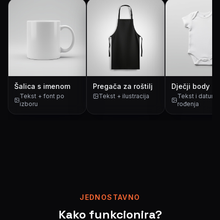
Šalica s imenom
Pregača za roštilj
Dječji body
Tekst + font po
Tekst + ilustracija
Tekst i datum
izboru
rođenja
JEDNOSTAVNO
Kako funkcionira?