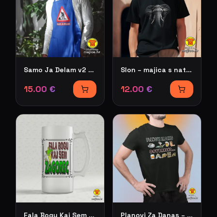
Samo Ja Delam v2 – pregača s natpisom
Slon – majica s natpisom
15.00
€
12.00
€
Fala Bogu Kaj Sem Zagorec – krigla s natpisom
Planovi Za Danas – majica s natpisom