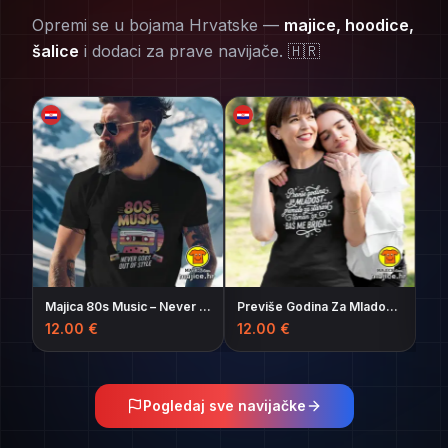
Opremi se u bojama Hrvatske —
majice, hoodice,
šalice
i dodaci za prave navijače. 🇭🇷
Forever A Rock N Roll majica
Majica 80s Music – Never Goes Out of Style
Previše Godina Za Mladost Premalo Za Starost Taman Za Baš Me Briga – ženska majica s natpisom
12.00
€
12.00
€
12
Pogledaj sve navijačke