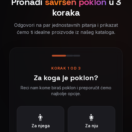
Pronađi
savršen poklon
u 3
koraka
Odgovori na par jednostavnih pitanja i prikazat
ćemo ti idealne proizvode iz našeg kataloga.
KORAK
1
OD 3
Za koga je poklon?
Reci nam kome biraš poklon i preporučit ćemo
najbolje opcije.
👨
👩
Za njega
Za nju