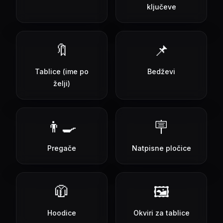
ključeve
🔖
📌
Tablice (ime po
Bedževi
želji)
👨‍🍳
🪧
Pregače
Natpisne pločice
🧥
🖼️
Hoodice
Okviri za tablice