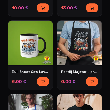
10.00
€
13.00
€
Bull Sheet Cow Lover Club Moo.. I Mean Boo v5 – šalica s natpisom
Roštilj Majstor – pregača s natpisom
6.00
€
0.00
€