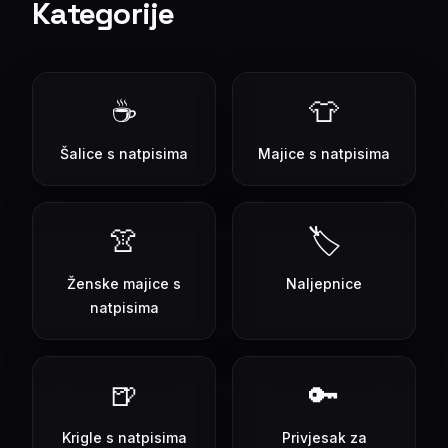
Kategorije
☕
👕
Šalice s natpisima
Majice s natpisima
👚
🏷️
Ženske majice s
Naljepnice
natpisima
🍺
🔑
Krigle s natpisima
Privjesak za