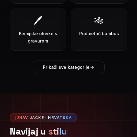
🖊️
🎋
Kemijske olovke s
Podmetač bambus
gravurom
Prikaži sve kategorije
NAVIJAČKE · HRVATSKA
Navijaj u
stilu