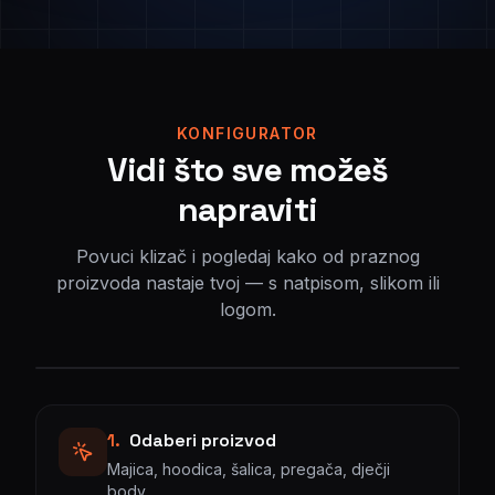
KONFIGURATOR
Vidi što sve možeš
napraviti
Povuci klizač i pogledaj kako od praznog
proizvoda nastaje tvoj — s natpisom, slikom ili
logom.
TVOJ
Prazno
Tvoj dizajn
NATPIS
OVDJE
1
.
Odaberi proizvod
Majica, hoodica, šalica, pregača, dječji
body…