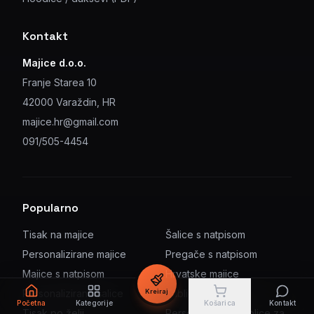
Kontakt
Majice d.o.o.
Franje Starea 10
42000 Varaždin, HR
majice.hr@gmail.com
091/505-4454
Popularno
Tisak na majice
Šalice s natpisom
Personalizirane majice
Pregače s natpisom
Majice s natpisom
Hrvatske majice
Kreiraj
Personalizirane šalice
Tablice s imenom
Početna
Kategorije
Košarica
Kontakt
Tisak po želji
Personalizirane tablice za