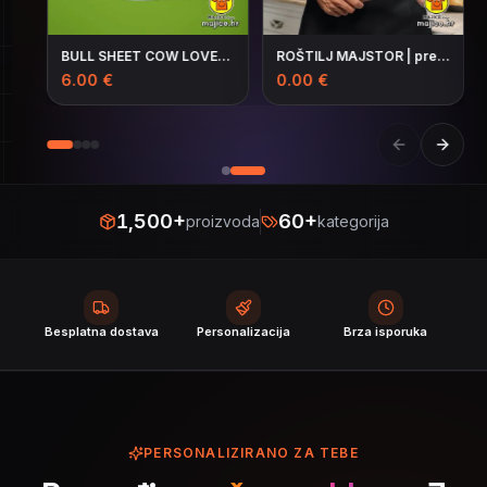
BULL SHEET COW LOVER CLUB MOO.. I MEAN BOO v5 | šalica s natpisom
ROŠTILJ MAJSTOR | pregača s natpisom
6.00
€
0.00
€
10
1,500
+
60
+
proizvoda
kategorija
Besplatna dostava
Personalizacija
Brza isporuka
PERSONALIZIRANO ZA TEBE