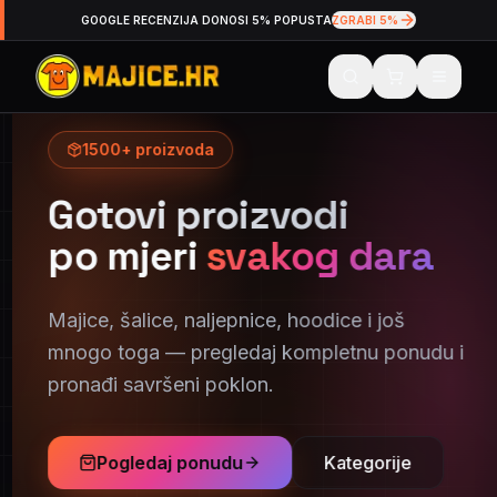
GOOGLE RECENZIJA DONOSI 5% POPUSTA
ZGRABI 5%
Personalizirane majice, šalice i tisak po želji
1500+ proizvoda
Gotovi proizvodi
po mjeri
svakog dara
Majice, šalice, naljepnice, hoodice i još
mnogo toga — pregledaj kompletnu ponudu i
pronađi savršeni poklon.
Pogledaj ponudu
Kategorije