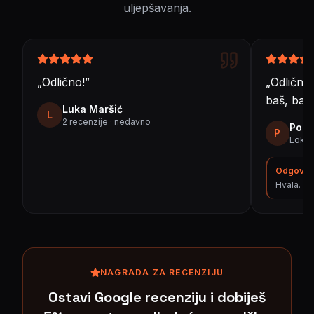
uljepšavanja.
„
Odlično!
”
„
Odlični!
baš, baš
Luka Maršić
L
2 recenzije ·
nedavno
Port
P
Lokaln
Odgovor 
Hvala. Dr
NAGRADA ZA RECENZIJU
Ostavi Google recenziju i dobiješ