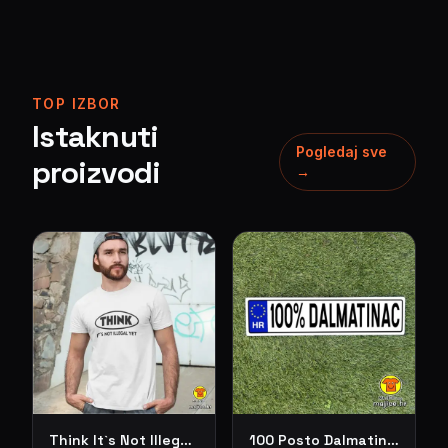
TOP IZBOR
Istaknuti
Pogledaj sve
proizvodi
→
Think It`s Not Illegal Yet – majica s natpisom
100 Posto Dalmatinac – izrada ukrasnih tablica – Best of... – auto tablice odabrano