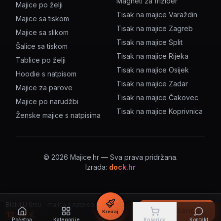
Magneti za frižider
Majice po želji
Tisak na majice Varaždin
Majice sa tiskom
Tisak na majice Zagreb
Majice sa slikom
Tisak na majice Split
Šalice sa tiskom
Tisak na majice Rijeka
Tablice po želji
Tisak na majice Osijek
Hoodie s natpisom
Tisak na majice Zadar
Majice za parove
Tisak na majice Čakovec
Majice po narudžbi
Tisak na majice Koprivnica
Ženske majice s natpisima
©
2026
Majice.hr — Sva prava pridržana.
Izrada:
dock.hr
Bicikl U Srcu – majica s natpisom
U košaricu
Kreiraj
12.00
€
Početna
Kategorije
Košarica
Kontakt