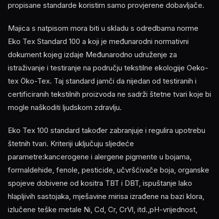
propisane standarde koristim samo provjerene dobavljače.
Majica s natpisom mora biti u skladu s odredbama norme
Eko Tex Standard 100 a koji je međunarodni normativni
dokument kojeg izdaje Međunarodno udruženje za
istraživanje i testiranje na području tekstilne ekologije Oeko-
tex Öko-Tex. Taj standard jamči da nijedan od testiranih i
certificiranih tekstilnih proizvoda ne sadrži štetne tvari koje bi
mogle naškoditi ljudskom zdravlju.
Eko Tex 100 standard također zabranjuje i regulira upotrebu
štetnih tvari. Kriteriji uključuju sljedeće
parametre:kancerogene i alergene pigmente u bojama,
formaldehide, fenole, pesticide, učvršćivače boja, organske
spojeve dobivene od kositra TBT i DBT, ispuštanje lako
hlapljivih sastojaka, mješavine mirisa izrađene na bazi klora,
izlučene teške metale Ni, Cd, Cr, CrVl, itd.,pH-vrijednost,