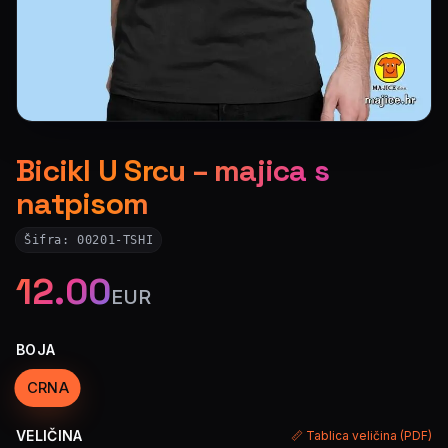
Bicikl U Srcu – majica s
natpisom
Šifra:
00201-TSHI
12.00
EUR
BOJA
CRNA
VELIČINA
📏 Tablica veličina (PDF)