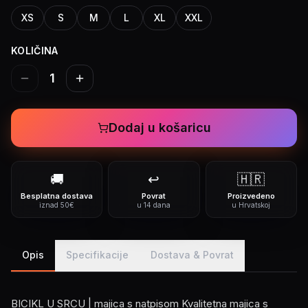
XS
S
M
L
XL
XXL
KOLIČINA
1
Dodaj u košaricu
🚚
↩️
🇭🇷
Besplatna dostava
Povrat
Proizvedeno
iznad 50€
u 14 dana
u Hrvatskoj
Opis
Specifikacije
Dostava & Povrat
BICIKL U SRCU | majica s natpisom Kvalitetna majica s