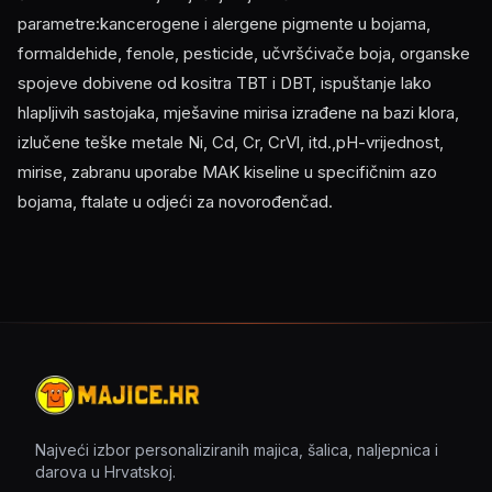
parametre:kancerogene i alergene pigmente u bojama,
formaldehide, fenole, pesticide, učvršćivače boja, organske
spojeve dobivene od kositra TBT i DBT, ispuštanje lako
hlapljivih sastojaka, mješavine mirisa izrađene na bazi klora,
izlučene teške metale Ni, Cd, Cr, CrVl, itd.,pH-vrijednost,
mirise, zabranu uporabe MAK kiseline u specifičnim azo
bojama, ftalate u odjeći za novorođenčad.
Najveći izbor personaliziranih majica, šalica, naljepnica i
darova u Hrvatskoj.