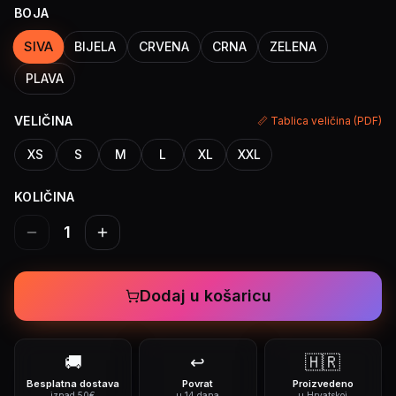
BOJA
SIVA
BIJELA
CRVENA
CRNA
ZELENA
PLAVA
VELIČINA
📏 Tablica veličina (PDF)
XS
S
M
L
XL
XXL
KOLIČINA
1
Dodaj u košaricu
🚚
↩️
🇭🇷
Besplatna dostava
Povrat
Proizvedeno
iznad 50€
u 14 dana
u Hrvatskoj