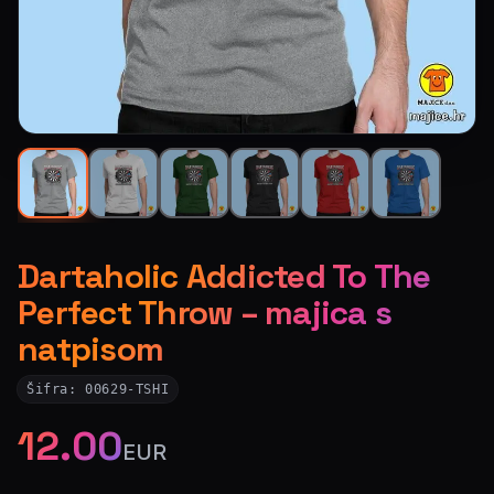
Dartaholic Addicted To The
Perfect Throw – majica s
natpisom
Šifra:
00629-TSHI
12.00
EUR