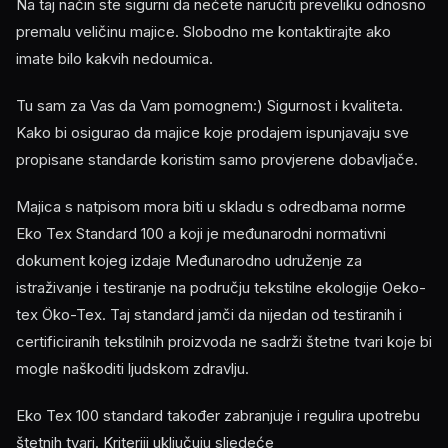
Na taj način ste sigurni da nećete naručiti preveliku odnosno
premalu veličinu majice. Slobodno me kontaktirajte ako
imate bilo kakvih nedoumica.
Tu sam za Vas da Vam pomognem:) Sigurnost i kvaliteta.
Kako bi osigurao da majice koje prodajem ispunjavaju sve
propisane standarde koristim samo provjerene dobavljače.
Majica s natpisom mora biti u skladu s odredbama norme
Eko Tex Standard 100 a koji je međunarodni normativni
dokument kojeg izdaje Međunarodno udruženje za
istraživanje i testiranje na području tekstilne ekologije Oeko-
tex Öko-Tex. Taj standard jamči da nijedan od testiranih i
certificiranih tekstilnih proizvoda ne sadrži štetne tvari koje bi
mogle naškoditi ljudskom zdravlju.
Eko Tex 100 standard također zabranjuje i regulira upotrebu
štetnih tvari. Kriteriji uključuju sljedeće