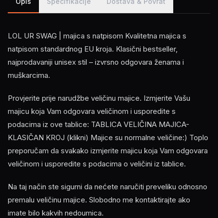
Opis
Specifikacije
Dostava & Povrat
LOL UR SWAG | majica s natpisom Kvalitetna majica s
natpisom standardnog EU kroja. Klasični bestseller,
najprodavaniji unisex stil – izvrsno odgovara ženama i
muškarcima.
Provjerite prije narudžbe veličinu majice. Izmjerite Vašu
majicu koja Vam odgovara veličinom i usporedite s
podacima iz ove tablice: TABLICA VELIČINA MAJICA-
KLASIČAN KROJ (klikni) Majice su normalne veličine:) Toplo
preporučam da svakako izmjerite majicu koja Vam odgovara
veličinom i usporedite s podacima o veličini iz tablice.
Na taj način ste sigurni da nećete naručiti preveliku odnosno
premalu veličinu majice. Slobodno me kontaktirajte ako
imate bilo kakvih nedoumica.