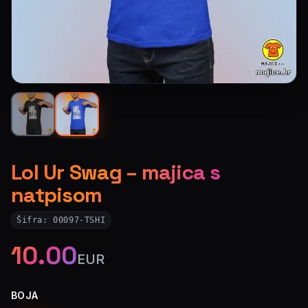
Lol Ur Swag – majica s
natpisom
Šifra:
00097-TSHI
10.00
EUR
BOJA