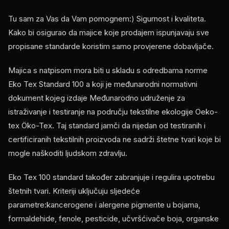
Tu sam za Vas da Vam pomognem:) Sigurnost i kvaliteta.
Kako bi osigurao da majice koje prodajem ispunjavaju sve
propisane standarde koristim samo provjerene dobavljače.
Majica s natpisom mora biti u skladu s odredbama norme
Eko Tex Standard 100 a koji je međunarodni normativni
dokument kojeg izdaje Međunarodno udruženje za
istraživanje i testiranje na području tekstilne ekologije Oeko-
tex Öko-Tex. Taj standard jamči da nijedan od testiranih i
certificiranih tekstilnih proizvoda ne sadrži štetne tvari koje bi
mogle naškoditi ljudskom zdravlju.
Eko Tex 100 standard također zabranjuje i regulira upotrebu
štetnih tvari. Kriteriji uključuju sljedeće
parametre:kancerogene i alergene pigmente u bojama,
formaldehide, fenole, pesticide, učvršćivače boja, organske