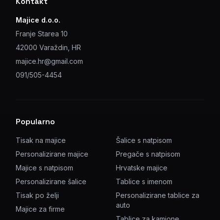
Kontakt
Majice d.o.o.
Franje Starea 10
42000 Varaždin, HR
majice.hr@gmail.com
091/505-4454
Popularno
Tisak na majice
Šalice s natpisom
Personalizirane majice
Pregače s natpisom
Majice s natpisom
Hrvatske majice
Personalizirane šalice
Tablice s imenom
Tisak po želji
Personalizirane tablice za
auto
Majice za firme
Tablice za kamione