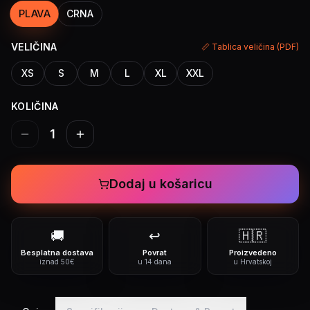
PLAVA
CRNA
VELIČINA
📏 Tablica veličina (PDF)
XS
S
M
L
XL
XXL
KOLIČINA
1
Dodaj u košaricu
🚚
↩️
🇭🇷
Besplatna dostava
Povrat
Proizvedeno
iznad 50€
u 14 dana
u Hrvatskoj