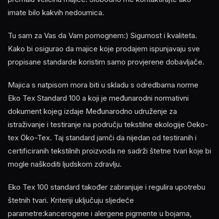
imate bilo kakvih nedoumica.
Tu sam za Vas da Vam pomognem:) Sigurnost i kvaliteta.
Kako bi osigurao da majice koje prodajem ispunjavaju sve
propisane standarde koristim samo provjerene dobavljače.
Majica s natpisom mora biti u skladu s odredbama norme
Eko Tex Standard 100 a koji je međunarodni normativni
dokument kojeg izdaje Međunarodno udruženje za
istraživanje i testiranje na području tekstilne ekologije Oeko-
tex Öko-Tex. Taj standard jamči da nijedan od testiranih i
certificiranih tekstilnih proizvoda ne sadrži štetne tvari koje bi
mogle naškoditi ljudskom zdravlju.
Eko Tex 100 standard također zabranjuje i regulira upotrebu
štetnih tvari. Kriteriji uključuju sljedeće
parametre:kancerogene i alergene pigmente u bojama,