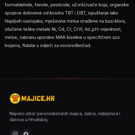
formaldehide, fenole, pesticide, učvršćivače boja, organske
spojeve dobivene od kositra TBT i DBT, ispuštanje lako
hlapljivih sastojaka, mješavine mirisa izrađene na bazi klora,
izlučene teške metale Ni, Cd, Cr, CrVl, itd.,pH-vrijednost,
mirise, zabranu uporabe MAK kiseline u specifičnim azo
bojama, ftalate u odjeći za novorođenčad.
Najveći izbor personaliziranih majica, šalica, naljepnica i
darova u Hrvatskoj.