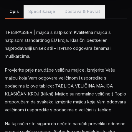
Opis
Specifikacije
Dostava & Povrat
TRESPASSER | majica s natpisom Kvalitetna majica s
natpisom standardnog EU kroja. Klasični bestseller,
najprodavaniji unisex stil – izvrsno odgovara ženama i
muškarcima.
Provjerite prije narudžbe veličinu majice. Izmjerite Vašu
majicu koja Vam odgovara veličinom i usporedite s
podacima iz ove tablice: TABLICA VELIČINA MAJICA-
KLASIČAN KROJ (klikni) Majice su normalne veličine:) Toplo
preporučam da svakako izmjerite majicu koja Vam odgovara
veličinom i usporedite s podacima o veličini iz tablice.
Na taj način ste sigurni da nećete naručiti preveliku odnosno
premalu veličinu majice. Slobodno me kontaktirajte ako