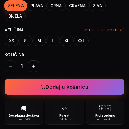
ZELENA
PLAVA
CRNA
CRVENA
SIVA
BIJELA
VELIČINA
📏 Tablica veličina (PDF)
XS
S
M
L
XL
XXL
KOLIČINA
1
Dodaj u košaricu
🚚
↩️
🇭🇷
Besplatna dostava
Povrat
Proizvedeno
iznad 50€
u 14 dana
u Hrvatskoj