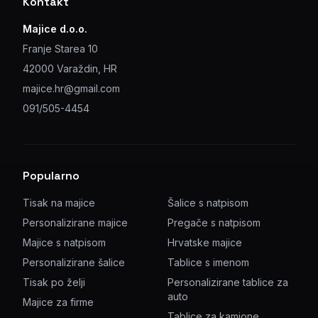
Kontakt
Majice d.o.o.
Franje Starea 10
42000 Varaždin, HR
majice.hr@gmail.com
091/505-4454
Popularno
Tisak na majice
Šalice s natpisom
Personalizirane majice
Pregače s natpisom
Majice s natpisom
Hrvatske majice
Personalizirane šalice
Tablice s imenom
Tisak po želji
Personalizirane tablice za
auto
Majice za firme
Tablice za kamione