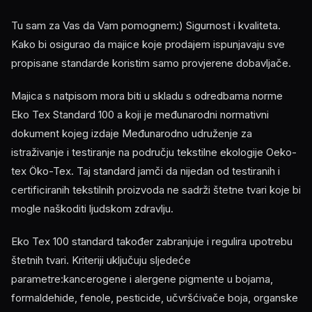
Tu sam za Vas da Vam pomognem:) Sigurnost i kvaliteta.
Kako bi osigurao da majice koje prodajem ispunjavaju sve
propisane standarde koristim samo provjerene dobavljače.
Majica s natpisom mora biti u skladu s odredbama norme
Eko Tex Standard 100 a koji je međunarodni normativni
dokument kojeg izdaje Međunarodno udruženje za
istraživanje i testiranje na području tekstilne ekologije Oeko-
tex Öko-Tex. Taj standard jamči da nijedan od testiranih i
certificiranih tekstilnih proizvoda ne sadrži štetne tvari koje bi
mogle naškoditi ljudskom zdravlju.
Eko Tex 100 standard također zabranjuje i regulira upotrebu
štetnih tvari. Kriteriji uključuju sljedeće
parametre:kancerogene i alergene pigmente u bojama,
formaldehide, fenole, pesticide, učvršćivače boja, organske