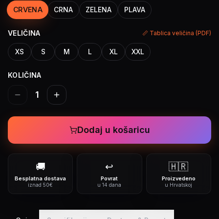
CRVENA
CRNA
ZELENA
PLAVA
VELIČINA
📏 Tablica veličina (PDF)
XS
S
M
L
XL
XXL
KOLIČINA
1
Dodaj u košaricu
🚚
↩️
🇭🇷
Besplatna dostava
Povrat
Proizvedeno
iznad 50€
u 14 dana
u Hrvatskoj