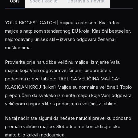
Opis
Specifikacije
Dostava & Povrat
YOUR BIGGEST CATCH | majica s natpisom Kvalitetna
majica s natpisom standardnog EU kroja. Klasični bestseller,
najprodavaniji unisex stil – izvrsno odgovara ženama i
muškarcima.
Provjerite prije narudžbe veličinu majice. Izmjerite Vašu
majicu koja Vam odgovara veličinom i usporedite s
podacima iz ove tablice: TABLICA VELIČINA MAJICA-
KLASIČAN KROJ (klikni) Majice su normalne veličine:) Toplo
preporučam da svakako izmjerite majicu koja Vam odgovara
veličinom i usporedite s podacima o veličini iz tablice.
Na taj način ste sigurni da nećete naručiti preveliku odnosno
premalu veličinu majice. Slobodno me kontaktirajte ako
imate bilo kakvih nedoumica.