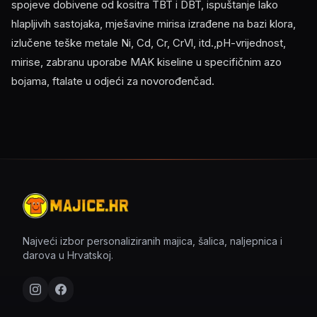
spojeve dobivene od kositra TBT i DBT, ispuštanje lako
hlapljivih sastojaka, mješavine mirisa izrađene na bazi klora,
izlučene teške metale Ni, Cd, Cr, CrVl, itd.,pH-vrijednost,
mirise, zabranu uporabe MAK kiseline u specifičnim azo
bojama, ftalate u odjeći za novorođenčad.
Najveći izbor personaliziranih majica, šalica, naljepnica i
darova u Hrvatskoj.