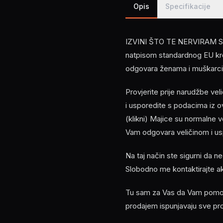
Opis
Specifikacije
IZVINI ŠTO TE NERVIRAM SU
natpisom standardnog EU kroja
odgovara ženama i muškarc
Provjerite prije narudžbe ve
i usporedite s podacima i
(klikni) Majice su normalne 
Vam odgovara veličinom i usp
Na taj način ste sigurni da n
Slobodno me kontaktirajte a
Tu sam za Vas da Vam pomogn
prodajem ispunjavaju sve pr