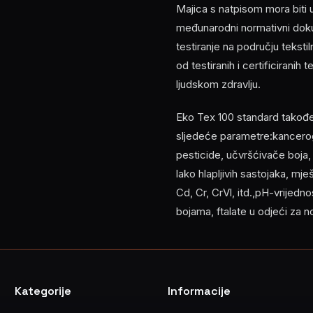
Majica s natpisom mora biti
međunarodni normativni doku
testiranje na području tekst
od testiranih i certificiranih
ljudskom zdravlju.
Eko Tex 100 standard također z
sljedeće parametre:kancerog
pesticide, učvršćivače boja
lako hlapljivih sastojaka, mj
Cd, Cr, CrVl, itd.,pH-vrijed
bojama, ftalate u odjeći za 
Kategorije
Informacije