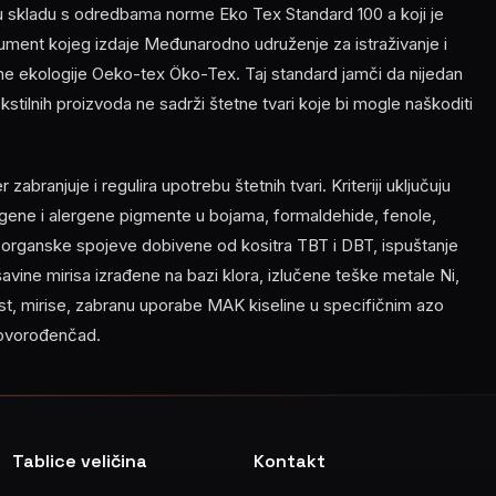
 u skladu s odredbama norme Eko Tex Standard 100 a koji je
ment kojeg izdaje Međunarodno udruženje za istraživanje i
ilne ekologije Oeko-tex Öko-Tex. Taj standard jamči da nijedan
 tekstilnih proizvoda ne sadrži štetne tvari koje bi mogle naškoditi
abranjuje i regulira upotrebu štetnih tvari. Kriteriji uključuju
ene i alergene pigmente u bojama, formaldehide, fenole,
, organske spojeve dobivene od kositra TBT i DBT, ispuštanje
ešavine mirisa izrađene na bazi klora, izlučene teške metale Ni,
nost, mirise, zabranu uporabe MAK kiseline u specifičnim azo
novorođenčad.
Tablice veličina
Kontakt