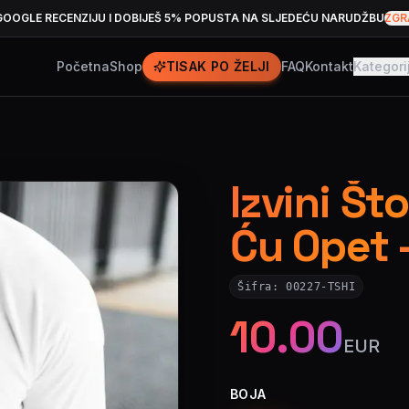
GOOGLE RECENZIJU I DOBIJEŠ 5% POPUSTA NA SLJEDEĆU NARUDŽBU
ZGR
Početna
Shop
TISAK PO ŽELJI
FAQ
Kontakt
Kategori
Izvini Št
Ću Opet 
Šifra:
00227-TSHI
10.00
EUR
BOJA