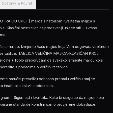
Dostava & Povrat
TRA ĆU OPET | majica s natpisom Kvalitetna majica s
. Klasični bestseller, najprodavaniji unisex stil – izvrsno
ima.
ličinu majice. Izmjerite Vašu majicu koja Vam odgovara veličinom
z ove tablice: TABLICA VELIČINA MAJICA-KLASIČAN KROJ
veličine:) Toplo preporučam da svakako izmjerite majicu koja
oredite s podacima o veličini iz tablice.
ećete naručiti preveliku odnosno premalu veličinu majice.
ko imate bilo kakvih nedoumica.
em:) Sigurnost i kvaliteta. Kako bi osigurao da majice koje
opisane standarde koristim samo provjerene dobavljače.