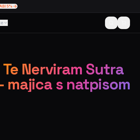
ABI 5%
je
o Te Nerviram Sutra
– majica s natpisom