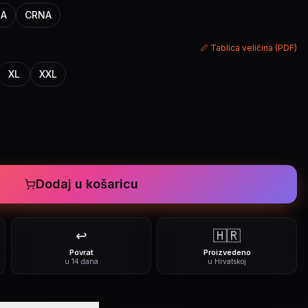
NA
CRNA
📏 Tablica veličina (PDF)
XL
XXL
Dodaj u košaricu
↩️
🇭🇷
Povrat
Proizvedeno
u 14 dana
u Hrvatskoj