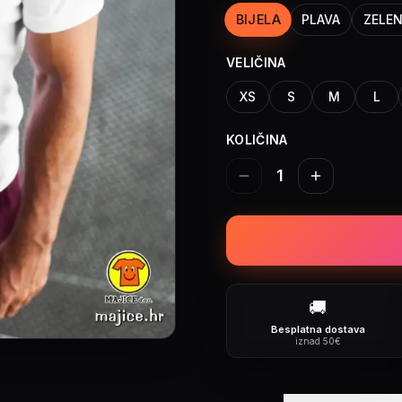
BIJELA
PLAVA
ZELE
VELIČINA
XS
S
M
L
KOLIČINA
1
🚚
Besplatna dostava
iznad 50€