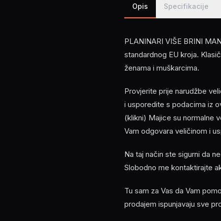
Opis
Specifikacije
PLANINARI VIŠE BRINI MANJE
standardnog EU kroja. Klasičn
ženama i muškarcima.
Provjerite prije narudžbe ve
i usporedite s podacima i
(klikni) Majice su normalne 
Vam odgovara veličinom i usp
Na taj način ste sigurni da n
Slobodno me kontaktirajte a
Tu sam za Vas da Vam pomogn
prodajem ispunjavaju sve pr