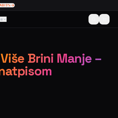
ABI 5%
je
 Više Brini Manje –
 natpisom