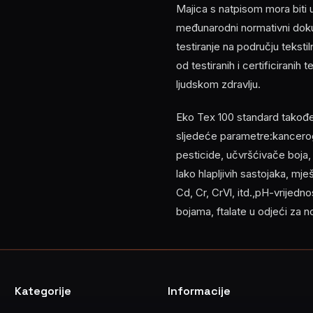
Majica s natpisom mora biti
međunarodni normativni doku
testiranje na području tekst
od testiranih i certificiranih
ljudskom zdravlju.
Eko Tex 100 standard također z
sljedeće parametre:kancerog
pesticide, učvršćivače boja
lako hlapljivih sastojaka, mj
Cd, Cr, CrVl, itd.,pH-vrijed
bojama, ftalate u odjeći za 
Kategorije
Informacije