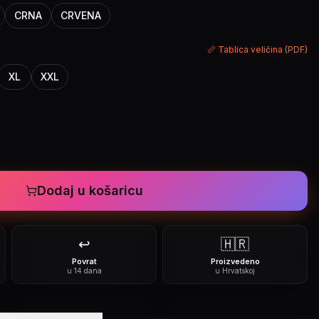
CRNA
CRVENA
📏 Tablica veličina (PDF)
XL
XXL
Dodaj u košaricu
↩️
🇭🇷
Povrat
Proizvedeno
u 14 dana
u Hrvatskoj