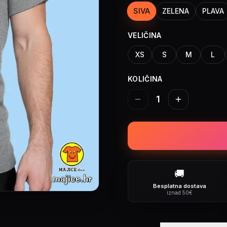
SIVA
ZELENA
PLAVA
VELIČINA
XS
S
M
L
KOLIČINA
1
🚚
Besplatna dostava
iznad 50€