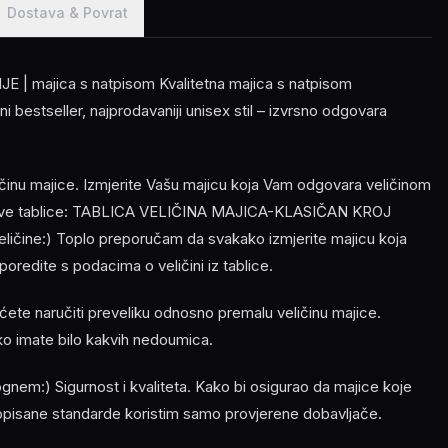
Dostava & Povrat
 | majica s natpisom Kvalitetna majica s natpisom
i bestseller, najprodavaniji unisex stil – izvrsno odgovara
ličinu majice. Izmjerite Vašu majicu koja Vam odgovara veličinom
z ove tablice: TABLICA VELIČINA MAJICA-KLASIČAN KROJ
veličine:) Toplo preporučam da svakako izmjerite majicu koja
oredite s podacima o veličini iz tablice.
ećete naručiti preveliku odnosno premalu veličinu majice.
ko imate bilo kakvih nedoumica.
em:) Sigurnost i kvaliteta. Kako bi osigurao da majice koje
opisane standarde koristim samo provjerene dobavljače.