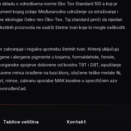
 u skladu s odredbama norme Eko Tex Standard 100 a koji je
ment kojeg izdaje Međunarodno udruženje za istraživanje i
ilne ekologije Oeko-tex Öko-Tex. Taj standard jamči da nijedan
 tekstilnih proizvoda ne sadrži štetne tvari koje bi mogle naškoditi
abranjuje i regulira upotrebu štetnih tvari. Kriteriji uključuju
ene i alergene pigmente u bojama, formaldehide, fenole,
, organske spojeve dobivene od kositra TBT i DBT, ispuštanje
ešavine mirisa izrađene na bazi klora, izlučene teške metale Ni,
nost, mirise, zabranu uporabe MAK kiseline u specifičnim azo
novorođenčad.
Tablice veličina
Kontakt