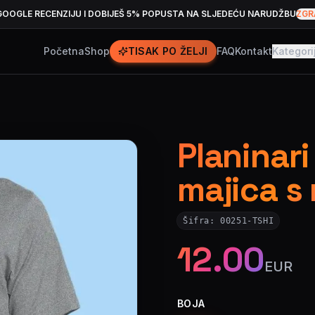
GOOGLE RECENZIJU I DOBIJEŠ 5% POPUSTA NA SLJEDEĆU NARUDŽBU
ZGR
Početna
Shop
TISAK PO ŽELJI
FAQ
Kontakt
Kategori
Planinari
majica s
Šifra:
00251-TSHI
12.00
EUR
BOJA