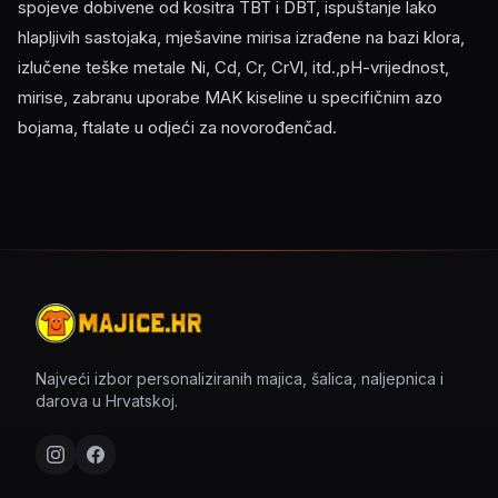
spojeve dobivene od kositra TBT i DBT, ispuštanje lako
hlapljivih sastojaka, mješavine mirisa izrađene na bazi klora,
izlučene teške metale Ni, Cd, Cr, CrVl, itd.,pH-vrijednost,
mirise, zabranu uporabe MAK kiseline u specifičnim azo
bojama, ftalate u odjeći za novorođenčad.
Najveći izbor personaliziranih majica, šalica, naljepnica i
darova u Hrvatskoj.