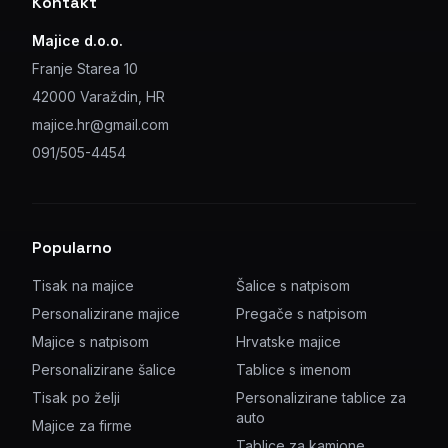
Kontakt
Majice d.o.o.
Franje Starea 10
42000 Varaždin, HR
majice.hr@gmail.com
091/505-4454
Popularno
Tisak na majice
Šalice s natpisom
Personalizirane majice
Pregače s natpisom
Majice s natpisom
Hrvatske majice
Personalizirane šalice
Tablice s imenom
Tisak po želji
Personalizirane tablice za
auto
Majice za firme
Tablice za kamione