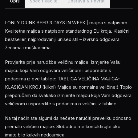
Opis
Specifikacije
Dostava & Povrat
I ONLY DRINK BEER 3 DAYS IN WEEK | majica s natpisom
Kvalitetna majica s natpisom standardnog EU kroja. Klasični
bestseller, najprodavaniji unisex stil – izvrsno odgovara
ženama i muškarcima.
Provjerite prije narudžbe veličinu majice. Izmjerite Vašu
majicu koja Vam odgovara veličinom i usporedite s
podacima iz ove tablice: TABLICA VELIČINA MAJICA-
KLASIČAN KROJ (klikni) Majice su normalne veličine:) Toplo
preporučam da svakako izmjerite majicu koja Vam odgovara
veličinom i usporedite s podacima o veličini iz tablice.
Na taj način ste sigurni da nećete naručiti preveliku odnosno
premalu veličinu majice. Slobodno me kontaktirajte ako
imate bilo kakvih nedoumica.