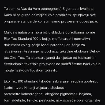
Tu sam za Vas da Vam pomognem:) Sigurnost i kvaliteta.
Kako bi osigurao da majice koje prodajem ispunjavaju sve
propisane standarde koristim samo provjerene dobavljače.
Majica s natpisom mora biti u skladu s odredbama norme
Eko Tex Standard 100 a koji je međunarodni normativni
dokument kojeg izdaje Međunarodno udruženje za
istraživanje i testiranje na području tekstilne ekologije Oeko-
tex Öko-Tex. Taj standard jamči da nijedan od testiranih i
certificiranih tekstilnih proizvoda ne sadrži štetne tvari koje bi
mogle naškoditi ljudskom zdravlju.
Eko Tex 100 standard također zabranjuje i regulira upotrebu
štetnih tvari. Kriteriji uključuju sljedeće
parametre:kancerogene i alergene pigmente u bojama,
formaldehide, fenole, pesticide, učvršćivače boja, organske