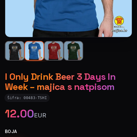
I Only Drink Beer 3 Days In
Week – majica s natpisom
Šifra:
00483-TSHI
12.00
EUR
BOJA