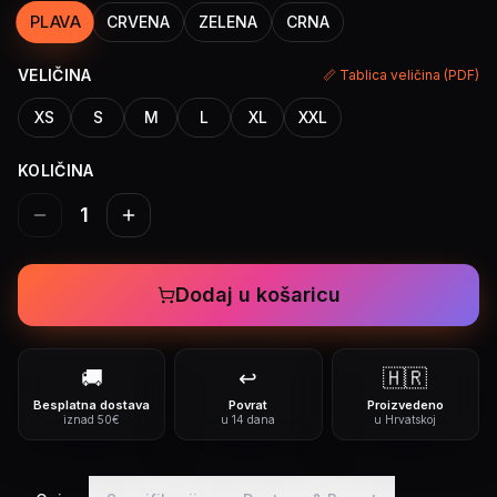
PLAVA
CRVENA
ZELENA
CRNA
VELIČINA
📏 Tablica veličina (PDF)
XS
S
M
L
XL
XXL
KOLIČINA
1
Dodaj u košaricu
🚚
↩️
🇭🇷
Besplatna dostava
Povrat
Proizvedeno
iznad 50€
u 14 dana
u Hrvatskoj