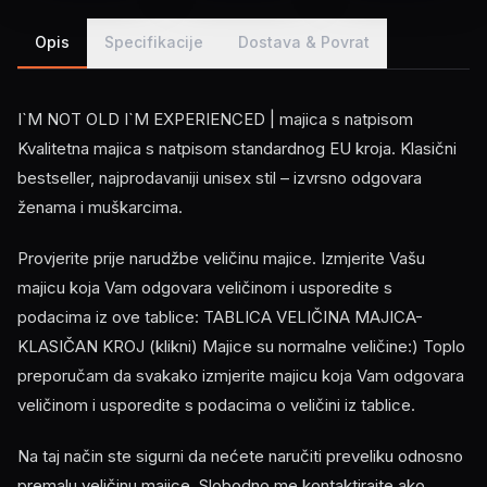
Opis
Specifikacije
Dostava & Povrat
I`M NOT OLD I`M EXPERIENCED | majica s natpisom
Kvalitetna majica s natpisom standardnog EU kroja. Klasični
bestseller, najprodavaniji unisex stil – izvrsno odgovara
ženama i muškarcima.
Provjerite prije narudžbe veličinu majice. Izmjerite Vašu
majicu koja Vam odgovara veličinom i usporedite s
podacima iz ove tablice: TABLICA VELIČINA MAJICA-
KLASIČAN KROJ (klikni) Majice su normalne veličine:) Toplo
preporučam da svakako izmjerite majicu koja Vam odgovara
veličinom i usporedite s podacima o veličini iz tablice.
Na taj način ste sigurni da nećete naručiti preveliku odnosno
premalu veličinu majice. Slobodno me kontaktirajte ako