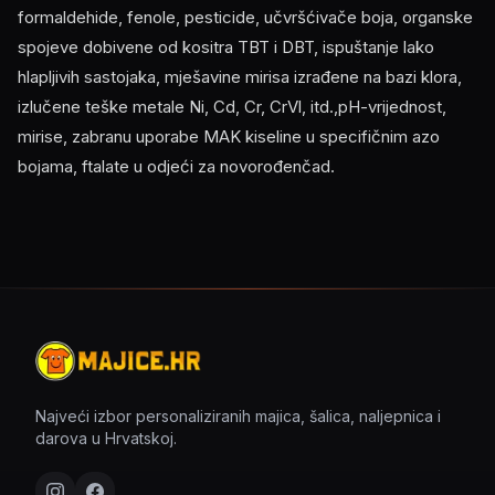
formaldehide, fenole, pesticide, učvršćivače boja, organske
spojeve dobivene od kositra TBT i DBT, ispuštanje lako
hlapljivih sastojaka, mješavine mirisa izrađene na bazi klora,
izlučene teške metale Ni, Cd, Cr, CrVl, itd.,pH-vrijednost,
mirise, zabranu uporabe MAK kiseline u specifičnim azo
bojama, ftalate u odjeći za novorođenčad.
Najveći izbor personaliziranih majica, šalica, naljepnica i
darova u Hrvatskoj.