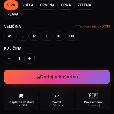
SIVA
BIJELA
CRVENA
CRNA
ZELENA
PLAVA
VELIČINA
📏 Tablica veličina (PDF)
XS
S
M
L
XL
XXL
KOLIČINA
1
Dodaj u košaricu
🚚
↩️
🇭🇷
Besplatna dostava
Povrat
Proizvedeno
iznad 50€
u 14 dana
u Hrvatskoj