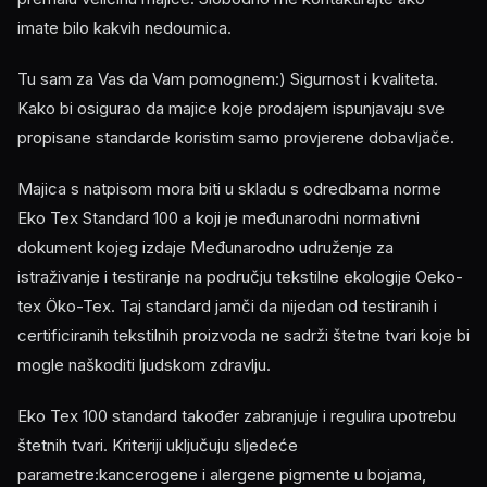
imate bilo kakvih nedoumica.
Tu sam za Vas da Vam pomognem:) Sigurnost i kvaliteta.
Kako bi osigurao da majice koje prodajem ispunjavaju sve
propisane standarde koristim samo provjerene dobavljače.
Majica s natpisom mora biti u skladu s odredbama norme
Eko Tex Standard 100 a koji je međunarodni normativni
dokument kojeg izdaje Međunarodno udruženje za
istraživanje i testiranje na području tekstilne ekologije Oeko-
tex Öko-Tex. Taj standard jamči da nijedan od testiranih i
certificiranih tekstilnih proizvoda ne sadrži štetne tvari koje bi
mogle naškoditi ljudskom zdravlju.
Eko Tex 100 standard također zabranjuje i regulira upotrebu
štetnih tvari. Kriteriji uključuju sljedeće
parametre:kancerogene i alergene pigmente u bojama,