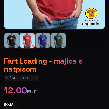
Fart Loading – majica s
natpisom
Šifra:
00524-TSHI
12.00
EUR
BOJA