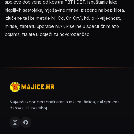
spojeve dobivene od kositra TBT i DBT, ispuštanje lako
hlapljivih sastojaka, mješavine mirisa izrađene na bazi klora,
izlučene teške metale Ni, Cd, Cr, CrVl, itd.,pH-vrijednost,
mirise, zabranu uporabe MAK kiseline u specifičnim azo
bojama, ftalate u odjeći za novorođenčad.
Najveći izbor personaliziranih majica, šalica, naljepnica i
darova u Hrvatskoj.