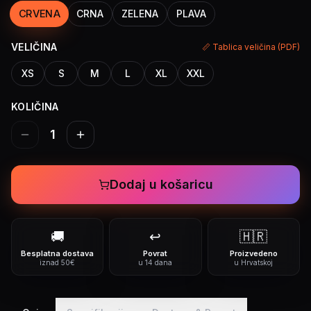
CRVENA
CRNA
ZELENA
PLAVA
VELIČINA
📏 Tablica veličina (PDF)
XS
S
M
L
XL
XXL
KOLIČINA
1
Dodaj u košaricu
🚚
↩️
🇭🇷
Besplatna dostava
Povrat
Proizvedeno
iznad 50€
u 14 dana
u Hrvatskoj