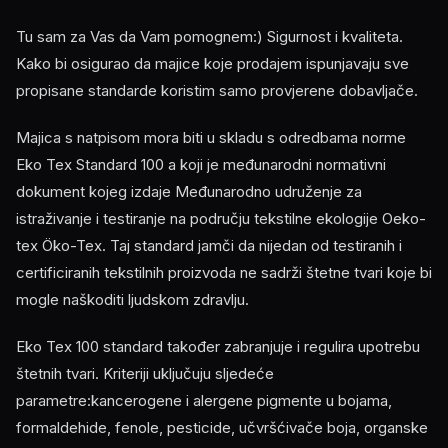
Tu sam za Vas da Vam pomognem:) Sigurnost i kvaliteta.
Kako bi osigurao da majice koje prodajem ispunjavaju sve
propisane standarde koristim samo provjerene dobavljače.
Majica s natpisom mora biti u skladu s odredbama norme
Eko Tex Standard 100 a koji je međunarodni normativni
dokument kojeg izdaje Međunarodno udruženje za
istraživanje i testiranje na području tekstilne ekologije Oeko-
tex Öko-Tex. Taj standard jamči da nijedan od testiranih i
certificiranih tekstilnih proizvoda ne sadrži štetne tvari koje bi
mogle naškoditi ljudskom zdravlju.
Eko Tex 100 standard također zabranjuje i regulira upotrebu
štetnih tvari. Kriteriji uključuju sljedeće
parametre:kancerogene i alergene pigmente u bojama,
formaldehide, fenole, pesticide, učvršćivače boja, organske