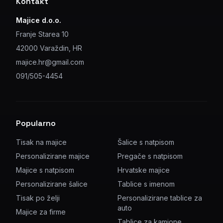
Kontakt
Majice d.o.o.
Franje Starea 10
42000 Varaždin, HR
majice.hr@gmail.com
091/505-4454
Popularno
Tisak na majice
Šalice s natpisom
Personalizirane majice
Pregače s natpisom
Majice s natpisom
Hrvatske majice
Personalizirane šalice
Tablice s imenom
Tisak po želji
Personalizirane tablice za
auto
Majice za firme
Tablice za kamione