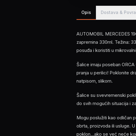
Opis
Dostava & Povra
AUTOMOBIL MERCEDES 190E EV
zapremina 330ml. Težina: 33
posuđa i koristiti u mikrova
Šalice imaju poseban ORCA C
pranja u perilici! Poklonite d
natpisom, slikom.
Šalice su svevremenski poklo
do svih mogućih situacija i 
Mogu poslužiti kao odličan p
obrta, proizvoda ili usluge. U
poklon,,,ako se već neće koris