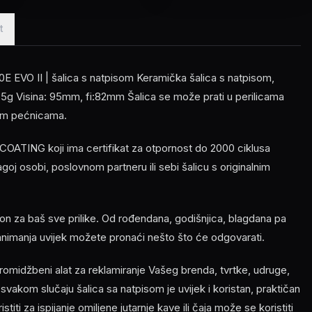
t
O II | šalica s natpisom Keramička šalica s natpisom,
5g Visina: 95mm, fi:82mm Šalica se može prati u perilicama
lnim pećnicama.
OATING koji ima certifikat za otpornost do 2000 ciklusa
ragoj osobi, poslovnom partneru ili sebi šalicu s originalnim
n za baš sve prilike. Od rođendana, godišnjica, blagdana pa
zanimanja uvijek možete pronaći nešto što će odgovarati.
romidžbeni alat za reklamiranje Vašeg brenda, tvrtke, udruge,
 svakom slučaju šalica sa natpisom je uvijek i koristan, praktičan
titi za ispijanje omiljene jutarnje kave ili čaja može se koristiti