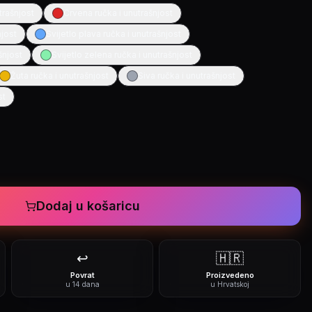
trašnjost
Crvena ručka i unutrašnjost
njost
Svijetlo plava ručka i unutrašnjost
šnjost
Svijetlo zelena ručka i unutrašnjost
Žuta ručka i unutrašnjost
Siva ručka i unutrašnjost
st
Dodaj u košaricu
↩️
🇭🇷
Povrat
Proizvedeno
u 14 dana
u Hrvatskoj