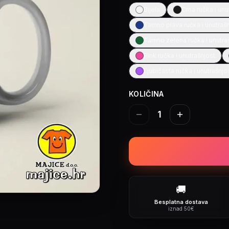
Bijela
Crna ručka i unu
Tamno plava ručka i unutraš
Tamno zelena ručka i unutra
Pink ručka i unutrašnjost
Ljubičasta ručka i unutrašnjo
KOLIČINA
1
🚚
Besplatna dostava
iznad 50€