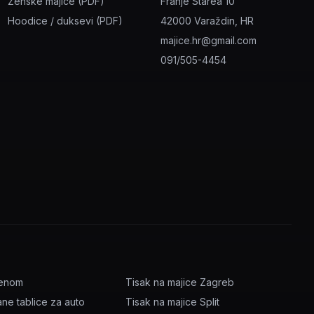
Ženske majice (PDF)
Franje Starea 10
Hoodice / duksevi (PDF)
42000 Varaždin, HR
majice.hr@gmail.com
091/505-4454
menom
Tisak na majice Zagreb
ane tablice za auto
Tisak na majice Split