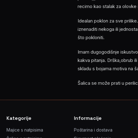
recimo kao stalak za olovke na
Idealan poklon za sve prilike
iznenaditi nekoga ili jednost
što pokloniti.
Imam dugogodišnje iskustvo u
kakva pitanja. Drška,obrub ili
skladu s bojama motiva na šal
Šalica se može prati u peril
Kategorije
Informacije
Majice s natpisima
Poštarina i dostava