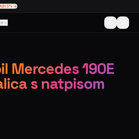
ABI 5%
je
l Mercedes 190E
šalica s natpisom