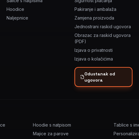
Šalice s natpisima
Sigurnost plaćanja
Hoodice
Pakiranje i ambalaža
Naljepnice
Zamjena proizvoda
Jednostrani raskid ugovora
Obrazac za raskid ugovora
(PDF)
Izjava o privatnosti
Izjava o kolačićima
Odustanak od
ugovora
ice
Hoodie s natpisom
Tablice s i
Majice za parove
Personalizir