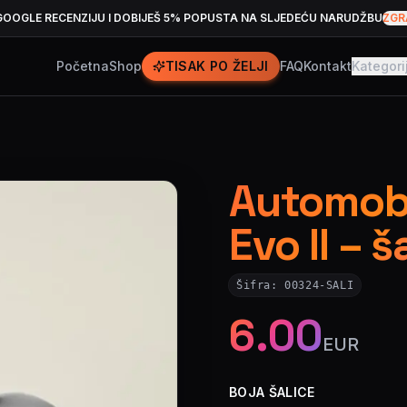
GOOGLE RECENZIJU I DOBIJEŠ 5% POPUSTA NA SLJEDEĆU NARUDŽBU
ZGR
Početna
Shop
TISAK PO ŽELJI
FAQ
Kontakt
Kategori
Automobi
Evo II – 
Šifra:
00324-SALI
6.00
EUR
BOJA ŠALICE