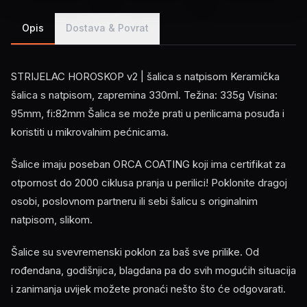
Opis
Dostava & Povrat
STRIJELAC HOROSKOP v2 | šalica s natpisom Keramička
šalica s natpisom, zapremina 330ml. Težina: 335g Visina:
95mm, fi:82mm Šalica se može prati u perilicama posuđa i
koristiti u mikrovalnim pećnicama.
Šalice imaju poseban ORCA COATING koji ima certifikat za
otpornost do 2000 ciklusa pranja u perilici! Poklonite dragoj
osobi, poslovnom partneru ili sebi šalicu s originalnim
natpisom, slikom.
Šalice su svevremenski poklon za baš sve prilike. Od
rođendana, godišnjica, blagdana pa do svih mogućih situacija
i zanimanja uvijek možete pronaći nešto što će odgovarati.