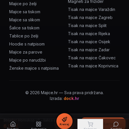
Magneti za frižider
Majice po želji
Tisak na majice Varaždin
Majice sa tiskom
Tisak na majice Zagreb
Majice sa slikom
Tisak na majice Split
Šalice sa tiskom
Tisak na majice Rijeka
Tablice po želji
Tisak na majice Osijek
Hoodie s natpisom
Tisak na majice Zadar
Majice za parove
Tisak na majice Čakovec
Majice po narudžbi
Tisak na majice Koprivnica
Ženske majice s natpisima
©
2026
Majice.hr — Sva prava pridržana.
Izrada:
dock.hr
Strijelac Horoskop v2 – šalica s natpisom
U košaricu
Kreiraj
6.00
€