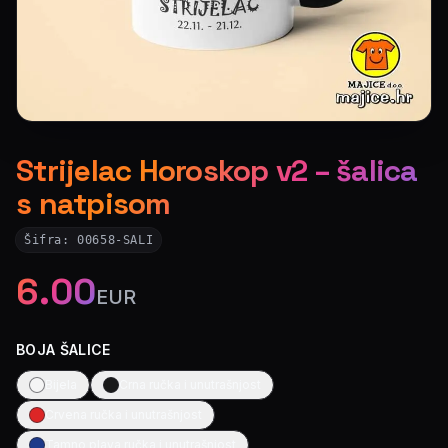
Strijelac Horoskop v2 – šalica
s natpisom
Šifra:
00658-SALI
6.00
EUR
BOJA ŠALICE
Bijela
Crna ručka i unutrašnjost
Crvena ručka i unutrašnjost
Tamno plava ručka i unutrašnjost