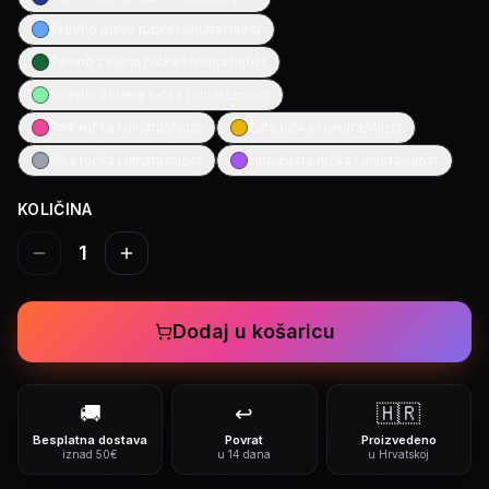
Svijetlo plava ručka i unutrašnjost
Tamno zelena ručka i unutrašnjost
Svijetlo zelena ručka i unutrašnjost
Pink ručka i unutrašnjost
Žuta ručka i unutrašnjost
Siva ručka i unutrašnjost
Ljubičasta ručka i unutrašnjost
KOLIČINA
1
Dodaj u košaricu
🚚
↩️
🇭🇷
Besplatna dostava
Povrat
Proizvedeno
iznad 50€
u 14 dana
u Hrvatskoj