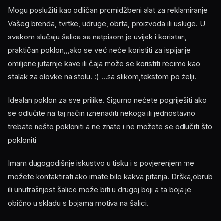
Mogu poslužiti kao odličan promidžbeni alat za reklamiranje
Vašeg brenda, tvrtke, udruge, obrta, proizvoda ili usluge. U
svakom slučaju šalica sa natpisom je uvijek i koristan,
praktičan poklon,,,ako se već neće koristiti za ispijanje
omiljene jutarnje kave ili čaja može se koristiti recimo kao
stalak za olovke na stolu. :) ...sa slikom,tekstom po želji.
Idealan poklon za sve prilike. Sigurno nećete pogriješiti ako
se odlučite na taj način iznenaditi nekoga ili jednostavno
trebate nešto pokloniti a ne znate i ne možete se odlučiti što
pokloniti.
Imam dugogodišnje iskustvo u tisku i s povjerenjem me
možete kontaktirati ako imate bilo kakva pitanja. Drška,obrub
ili unutrašnjost šalice može biti u drugoj boji a ta boja je
obično u skladu s bojama motiva na šalici.