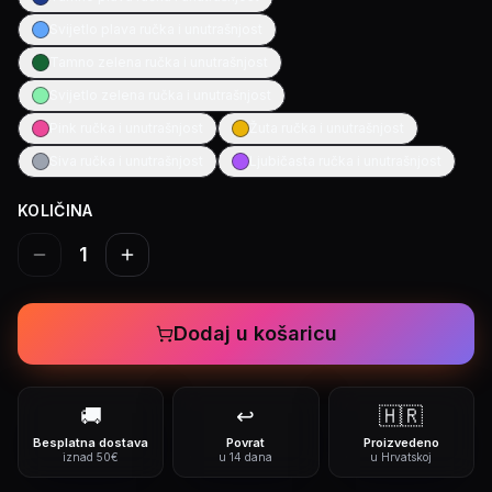
Svijetlo plava ručka i unutrašnjost
Tamno zelena ručka i unutrašnjost
Svijetlo zelena ručka i unutrašnjost
Pink ručka i unutrašnjost
Žuta ručka i unutrašnjost
Siva ručka i unutrašnjost
Ljubičasta ručka i unutrašnjost
KOLIČINA
1
Dodaj u košaricu
🚚
↩️
🇭🇷
Besplatna dostava
Povrat
Proizvedeno
iznad 50€
u 14 dana
u Hrvatskoj