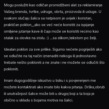
Mogu poslužiti kao odličan promidžbeni alat za reklamiranje
Vašeg brenda, tvrtke, udruge, obrta, proizvoda ili usluge. U
svakom slučaju šalica sa natpisom je uvijek i koristan,
praktičan poklon,,,ako se već neće koristiti za ispijanje
omiljene jutarnje kave ili čaja može se koristiti recimo kao
stalak za olovke na stolu. :) ...sa slikom,tekstom po želji.
Idealan poklon za sve prilike. Sigurno nećete pogriješiti ako
se odlučite na taj način iznenaditi nekoga ili jednostavno
trebate nešto pokloniti a ne znate i ne možete se odlučiti što
pokloniti.
Imam dugogodišnje iskustvo u tisku i s povjerenjem me
možete kontaktirati ako imate bilo kakva pitanja. Drška,obrub
ili unutrašnjost šalice može biti u drugoj boji a ta boja je
obično u skladu s bojama motiva na šalici.