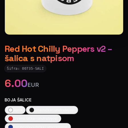
Red Hot Chilly Peppers v2 –
šalica s natpisom
Šifra:
00735-SALI
6.00
EUR
BOJA ŠALICE
Bijela
Crna ručka i unutrašnjost
Crvena ručka i unutrašnjost
Tamno plava ručka i unutrašnjost