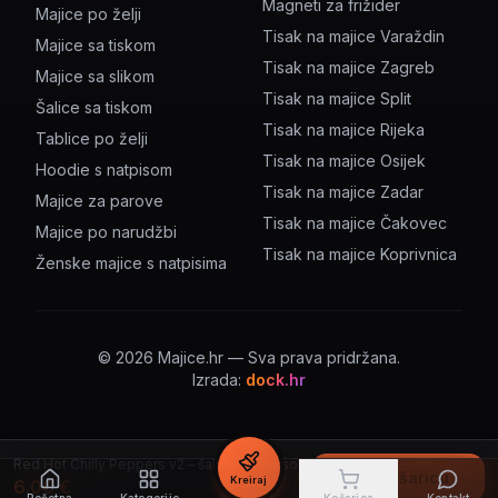
Magneti za frižider
Majice po želji
Tisak na majice Varaždin
Majice sa tiskom
Tisak na majice Zagreb
Majice sa slikom
Tisak na majice Split
Šalice sa tiskom
Tisak na majice Rijeka
Tablice po želji
Tisak na majice Osijek
Hoodie s natpisom
Tisak na majice Zadar
Majice za parove
Tisak na majice Čakovec
Majice po narudžbi
Tisak na majice Koprivnica
Ženske majice s natpisima
©
2026
Majice.hr — Sva prava pridržana.
Izrada:
dock.hr
Red Hot Chilly Peppers v2 – šalica s natpisom
U košaricu
Kreiraj
6.00
€