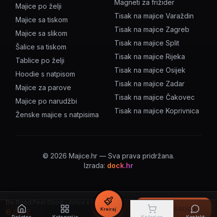
Magneti za frižider
Majice po želji
Tisak na majice Varaždin
Majice sa tiskom
Tisak na majice Zagreb
Majice sa slikom
Tisak na majice Split
Šalice sa tiskom
Tisak na majice Rijeka
Tablice po želji
Tisak na majice Osijek
Hoodie s natpisom
Tisak na majice Zadar
Majice za parove
Tisak na majice Čakovec
Majice po narudžbi
Tisak na majice Koprivnica
Ženske majice s natpisima
©
2026
Majice.hr — Sva prava pridržana.
Izrada:
dock.hr
Do Good Feel Good – šalica s natpisom
U košaricu
Kreiraj
6.00
€