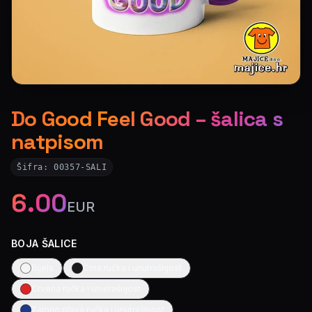
Do Good Feel Good – šalica s
natpisom
Šifra:
00357-SALI
6.00
EUR
BOJA ŠALICE
Bijela
Crna ručka i unutrašnjost
Crvena ručka i unutrašnjost
Tamno plava ručka i unutrašnjost