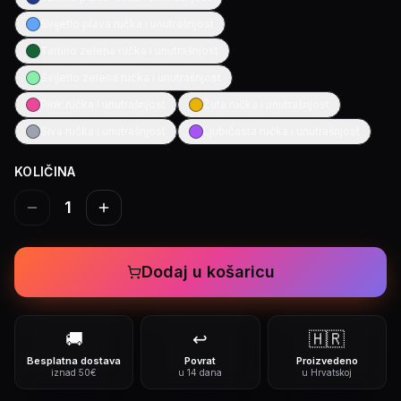
Svijetlo plava ručka i unutrašnjost
Tamno zelena ručka i unutrašnjost
Svijetlo zelena ručka i unutrašnjost
Pink ručka i unutrašnjost
Žuta ručka i unutrašnjost
Siva ručka i unutrašnjost
Ljubičasta ručka i unutrašnjost
KOLIČINA
1
Dodaj u košaricu
🚚
↩️
🇭🇷
Besplatna dostava
Povrat
Proizvedeno
iznad 50€
u 14 dana
u Hrvatskoj