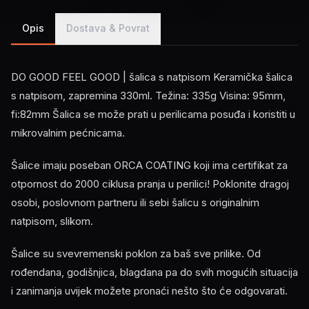
Opis
Dostava & Povrat
DO GOOD FEEL GOOD | šalica s natpisom Keramička šalica
s natpisom, zapremina 330ml. Težina: 335g Visina: 95mm,
fi:82mm Šalica se može prati u perilicama posuđa i koristiti u
mikrovalnim pećnicama.
Šalice imaju poseban ORCA COATING koji ima certifikat za
otpornost do 2000 ciklusa pranja u perilici! Poklonite dragoj
osobi, poslovnom partneru ili sebi šalicu s originalnim
natpisom, slikom.
Šalice su svevremenski poklon za baš sve prilike. Od
rođendana, godišnjica, blagdana pa do svih mogućih situacija
i zanimanja uvijek možete pronaći nešto što će odgovarati.