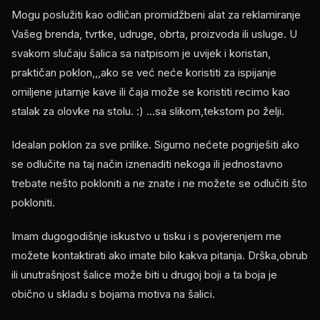
Mogu poslužiti kao odličan promidžbeni alat za reklamiranje
Vašeg brenda, tvrtke, udruge, obrta, proizvoda ili usluge. U
svakom slučaju šalica sa natpisom je uvijek i koristan,
praktičan poklon,,,ako se već neće koristiti za ispijanje
omiljene jutarnje kave ili čaja može se koristiti recimo kao
stalak za olovke na stolu. :) ...sa slikom,tekstom po želji.
Idealan poklon za sve prilike. Sigurno nećete pogriješiti ako
se odlučite na taj način iznenaditi nekoga ili jednostavno
trebate nešto pokloniti a ne znate i ne možete se odlučiti što
pokloniti.
Imam dugogodišnje iskustvo u tisku i s povjerenjem me
možete kontaktirati ako imate bilo kakva pitanja. Drška,obrub
ili unutrašnjost šalice može biti u drugoj boji a ta boja je
obično u skladu s bojama motiva na šalici.