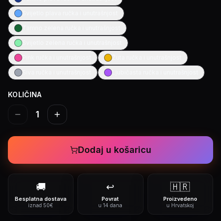
Svijetlo plava ručka i unutrašnjost
Tamno zelena ručka i unutrašnjost
Svijetlo zelena ručka i unutrašnjost
Pink ručka i unutrašnjost
Žuta ručka i unutrašnjost
Siva ručka i unutrašnjost
Ljubičasta ručka i unutrašnjost
KOLIČINA
1
Dodaj u košaricu
🚚
↩️
🇭🇷
Besplatna dostava
Povrat
Proizvedeno
iznad 50€
u 14 dana
u Hrvatskoj