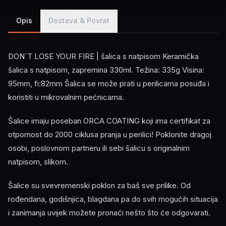
Opis
Dostava & Povrat
DON`T LOSE YOUR FIRE | šalica s natpisom Keramička
šalica s natpisom, zapremina 330ml. Težina: 335g Visina:
95mm, fi:82mm Šalica se može prati u perilicama posuđa i
koristiti u mikrovalnim pećnicama.
Šalice imaju poseban ORCA COATING koji ima certifikat za
otpornost do 2000 ciklusa pranja u perilici! Poklonite dragoj
osobi, poslovnom partneru ili sebi šalicu s originalnim
natpisom, slikom.
Šalice su svevremenski poklon za baš sve prilike. Od
rođendana, godišnjica, blagdana pa do svih mogućih situacija
i zanimanja uvijek možete pronaći nešto što će odgovarati.