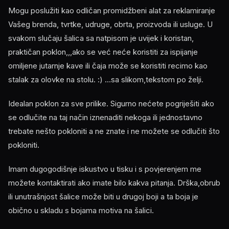
Mogu poslužiti kao odličan promidžbeni alat za reklamiranje
Vašeg brenda, tvrtke, udruge, obrta, proizvoda ili usluge. U
svakom slučaju šalica sa natpisom je uvijek i koristan,
praktičan poklon,,,ako se već neće koristiti za ispijanje
omiljene jutarnje kave ili čaja može se koristiti recimo kao
stalak za olovke na stolu. :) ...sa slikom,tekstom po želji.
Idealan poklon za sve prilike. Sigurno nećete pogriješiti ako
se odlučite na taj način iznenaditi nekoga ili jednostavno
trebate nešto pokloniti a ne znate i ne možete se odlučiti što
pokloniti.
Imam dugogodišnje iskustvo u tisku i s povjerenjem me
možete kontaktirati ako imate bilo kakva pitanja. Drška,obrub
ili unutrašnjost šalice može biti u drugoj boji a ta boja je
obično u skladu s bojama motiva na šalici.