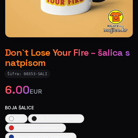
Don`t Lose Your Fire – šalica s
natpisom
Šifra:
00353-SALI
6.00
EUR
BOJA ŠALICE
Bijela
Crna ručka i unutrašnjost
Crvena ručka i unutrašnjost
Tamno plava ručka i unutrašnjost