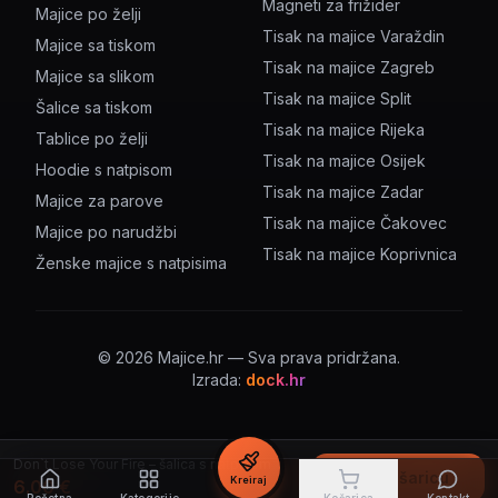
Magneti za frižider
Majice po želji
Tisak na majice Varaždin
Majice sa tiskom
Tisak na majice Zagreb
Majice sa slikom
Tisak na majice Split
Šalice sa tiskom
Tisak na majice Rijeka
Tablice po želji
Tisak na majice Osijek
Hoodie s natpisom
Tisak na majice Zadar
Majice za parove
Tisak na majice Čakovec
Majice po narudžbi
Tisak na majice Koprivnica
Ženske majice s natpisima
©
2026
Majice.hr — Sva prava pridržana.
Izrada:
dock.hr
Don`t Lose Your Fire – šalica s natpisom
U košaricu
Kreiraj
6.00
€