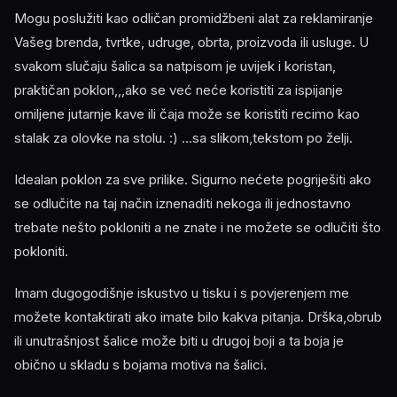
Mogu poslužiti kao odličan promidžbeni alat za reklamiranje
Vašeg brenda, tvrtke, udruge, obrta, proizvoda ili usluge. U
svakom slučaju šalica sa natpisom je uvijek i koristan,
praktičan poklon,,,ako se već neće koristiti za ispijanje
omiljene jutarnje kave ili čaja može se koristiti recimo kao
stalak za olovke na stolu. :) ...sa slikom,tekstom po želji.
Idealan poklon za sve prilike. Sigurno nećete pogriješiti ako
se odlučite na taj način iznenaditi nekoga ili jednostavno
trebate nešto pokloniti a ne znate i ne možete se odlučiti što
pokloniti.
Imam dugogodišnje iskustvo u tisku i s povjerenjem me
možete kontaktirati ako imate bilo kakva pitanja. Drška,obrub
ili unutrašnjost šalice može biti u drugoj boji a ta boja je
obično u skladu s bojama motiva na šalici.