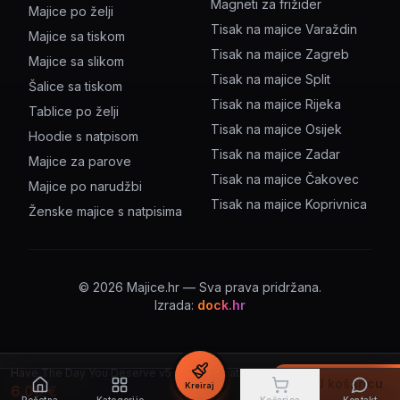
Magneti za frižider
Majice po želji
Tisak na majice Varaždin
Majice sa tiskom
Tisak na majice Zagreb
Majice sa slikom
Tisak na majice Split
Šalice sa tiskom
Tisak na majice Rijeka
Tablice po želji
Tisak na majice Osijek
Hoodie s natpisom
Tisak na majice Zadar
Majice za parove
Tisak na majice Čakovec
Majice po narudžbi
Tisak na majice Koprivnica
Ženske majice s natpisima
©
2026
Majice.hr — Sva prava pridržana.
Izrada:
dock.hr
Have The Day You Deserve v5 – šalica s natpisom
U košaricu
Kreiraj
6.00
€