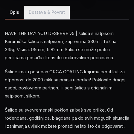
Opis
Dostava & Povrat
HAVE THE DAY YOU DESERVE v5 | šalica s natpisom
Keramička šalica s natpisom, zapremina 330ml. Težina:
335g Visina: 95mm, fi:82mm Šalica se može prati u
perilicama posuđa i koristiti u mikrovalnim pećnicama.
Šalice imaju poseban ORCA COATING koji ima certifikat za
otpornost do 2000 ciklusa pranja u perilici! Poklonite dragoj
osobi, poslovnom partneru ili sebi šalicu s originalnim
natpisom, slikom.
Šalice su svevremenski poklon za baš sve prilike. Od
rođendana, godišnjica, blagdana pa do svih mogućih situacija
i zanimanja uvijek možete pronaći nešto što će odgovarati.