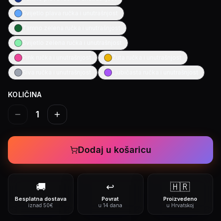
Svijetlo plava ručka i unutrašnjost
Tamno zelena ručka i unutrašnjost
Svijetlo zelena ručka i unutrašnjost
Pink ručka i unutrašnjost
Žuta ručka i unutrašnjost
Siva ručka i unutrašnjost
Ljubičasta ručka i unutrašnjost
KOLIČINA
1
Dodaj u košaricu
🚚
↩️
🇭🇷
Besplatna dostava
Povrat
Proizvedeno
iznad 50€
u 14 dana
u Hrvatskoj