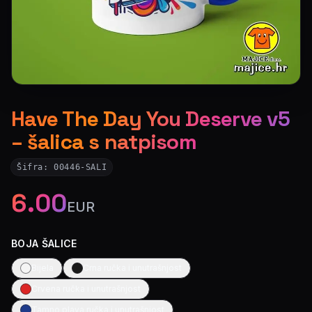
Have The Day You Deserve v5
– šalica s natpisom
Šifra:
00446-SALI
6.00
EUR
BOJA ŠALICE
Bijela
Crna ručka i unutrašnjost
Crvena ručka i unutrašnjost
Tamno plava ručka i unutrašnjost