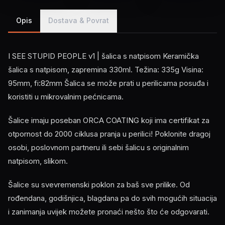
Opis
Dostava & Povrat
I SEE STUPID PEOPLE v1 | šalica s natpisom Keramička
šalica s natpisom, zapremina 330ml. Težina: 335g Visina:
95mm, fi:82mm Šalica se može prati u perilicama posuđa i
koristiti u mikrovalnim pećnicama.
Šalice imaju poseban ORCA COATING koji ima certifikat za
otpornost do 2000 ciklusa pranja u perilici! Poklonite dragoj
osobi, poslovnom partneru ili sebi šalicu s originalnim
natpisom, slikom.
Šalice su svevremenski poklon za baš sve prilike. Od
rođendana, godišnjica, blagdana pa do svih mogućih situacija
i zanimanja uvijek možete pronaći nešto što će odgovarati.