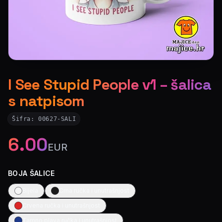
I See Stupid People v1 – šalica
s natpisom
Šifra:
00627-SALI
6.00
EUR
BOJA ŠALICE
Bijela
Crna ručka i unutrašnjost
Crvena ručka i unutrašnjost
Tamno plava ručka i unutrašnjost