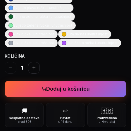
Svijetlo plava ručka i unutrašnjost
Tamno zelena ručka i unutrašnjost
Svijetlo zelena ručka i unutrašnjost
Pink ručka i unutrašnjost
Žuta ručka i unutrašnjost
Siva ručka i unutrašnjost
Ljubičasta ručka i unutrašnjost
KOLIČINA
1
Dodaj u košaricu
🚚
↩️
🇭🇷
Besplatna dostava
Povrat
Proizvedeno
iznad 50€
u 14 dana
u Hrvatskoj