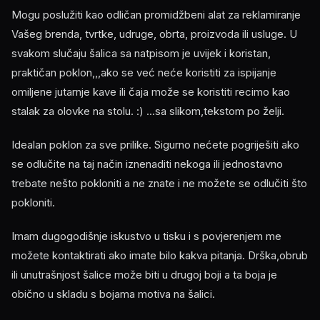
Mogu poslužiti kao odličan promidžbeni alat za reklamiranje
Vašeg brenda, tvrtke, udruge, obrta, proizvoda ili usluge. U
svakom slučaju šalica sa natpisom je uvijek i koristan,
praktičan poklon,,,ako se već neće koristiti za ispijanje
omiljene jutarnje kave ili čaja može se koristiti recimo kao
stalak za olovke na stolu. :) ...sa slikom,tekstom po želji.
Idealan poklon za sve prilike. Sigurno nećete pogriješiti ako
se odlučite na taj način iznenaditi nekoga ili jednostavno
trebate nešto pokloniti a ne znate i ne možete se odlučiti što
pokloniti.
Imam dugogodišnje iskustvo u tisku i s povjerenjem me
možete kontaktirati ako imate bilo kakva pitanja. Drška,obrub
ili unutrašnjost šalice može biti u drugoj boji a ta boja je
obično u skladu s bojama motiva na šalici.