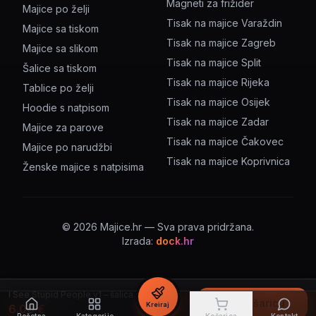
Magneti za frižider
Majice po želji
Tisak na majice Varaždin
Majice sa tiskom
Tisak na majice Zagreb
Majice sa slikom
Tisak na majice Split
Šalice sa tiskom
Tisak na majice Rijeka
Tablice po želji
Tisak na majice Osijek
Hoodie s natpisom
Tisak na majice Zadar
Majice za parove
Tisak na majice Čakovec
Majice po narudžbi
Tisak na majice Koprivnica
Ženske majice s natpisima
©
2026
Majice.hr — Sva prava pridržana.
Izrada:
dock.hr
I See Stupid People v1 – šalica s natpisom
U košaricu
Kreiraj
6.00
€