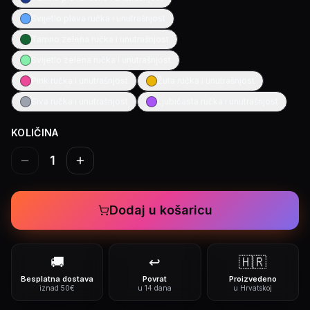
Svijetlo plava ručka i unutrašnjost
Tamno zelena ručka i unutrašnjost
Svijetlo zelena ručka i unutrašnjost
Pink ručka i unutrašnjost
Žuta ručka i unutrašnjost
Siva ručka i unutrašnjost
Ljubičasta ručka i unutrašnjost
KOLIČINA
1
Dodaj u košaricu
🚚
↩️
🇭🇷
Besplatna dostava
Povrat
Proizvedeno
iznad 50€
u 14 dana
u Hrvatskoj