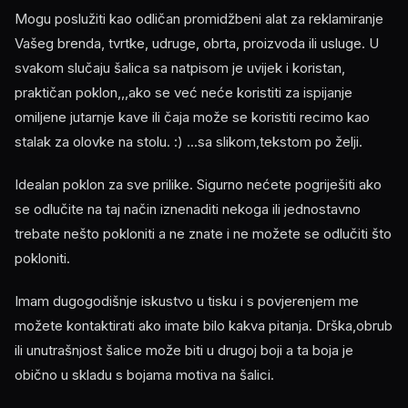
Mogu poslužiti kao odličan promidžbeni alat za reklamiranje
Vašeg brenda, tvrtke, udruge, obrta, proizvoda ili usluge. U
svakom slučaju šalica sa natpisom je uvijek i koristan,
praktičan poklon,,,ako se već neće koristiti za ispijanje
omiljene jutarnje kave ili čaja može se koristiti recimo kao
stalak za olovke na stolu. :) ...sa slikom,tekstom po želji.
Idealan poklon za sve prilike. Sigurno nećete pogriješiti ako
se odlučite na taj način iznenaditi nekoga ili jednostavno
trebate nešto pokloniti a ne znate i ne možete se odlučiti što
pokloniti.
Imam dugogodišnje iskustvo u tisku i s povjerenjem me
možete kontaktirati ako imate bilo kakva pitanja. Drška,obrub
ili unutrašnjost šalice može biti u drugoj boji a ta boja je
obično u skladu s bojama motiva na šalici.