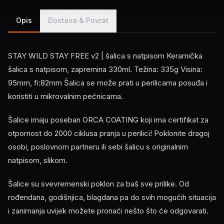
Opis
Dostava & Povrat
STAY WILD STAY FREE v2 | šalica s natpisom Keramička
šalica s natpisom, zapremina 330ml. Težina: 335g Visina:
95mm, fi:82mm Šalica se može prati u perilicama posuđa i
koristiti u mikrovalnim pećnicama.
Šalice imaju poseban ORCA COATING koji ima certifikat za
otpornost do 2000 ciklusa pranja u perilici! Poklonite dragoj
osobi, poslovnom partneru ili sebi šalicu s originalnim
natpisom, slikom.
Šalice su svevremenski poklon za baš sve prilike. Od
rođendana, godišnjica, blagdana pa do svih mogućih situacija
i zanimanja uvijek možete pronaći nešto što će odgovarati.