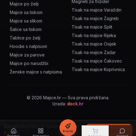
Magneti za frižider
Majice po želji
Tisak na majice Varaždin
Majice sa tiskom
Tisak na majice Zagreb
Majice sa slikom
Tisak na majice Split
Šalice sa tiskom
Tisak na majice Rijeka
Tablice po želji
Tisak na majice Osijek
Hoodie s natpisom
Tisak na majice Zadar
Majice za parove
Tisak na majice Čakovec
Majice po narudžbi
Tisak na majice Koprivnica
Ženske majice s natpisima
©
2026
Majice.hr — Sva prava pridržana.
Izrada:
dock.hr
Stay Wild Stay Free v2 – šalica s natpisom
U košaricu
Kreiraj
6.00
€