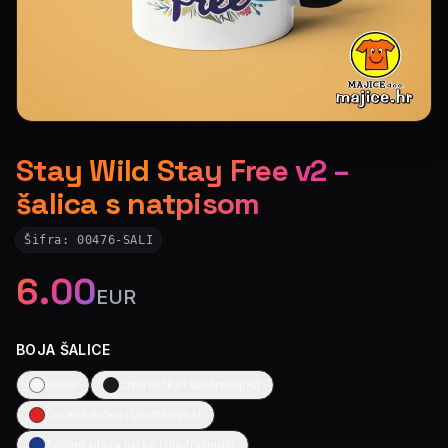
Stay Wild Stay Free v2 –
šalica s natpisom
Šifra:
00476-SALI
6.00
EUR
BOJA ŠALICE
Bijela
Crna ručka i unutrašnjost
Crvena ručka i unutrašnjost
Tamno plava ručka i unutrašnjost