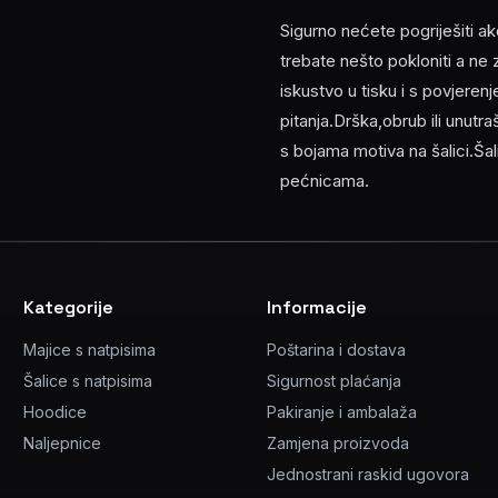
Sigurno nećete pogriješiti ak
trebate nešto pokloniti a ne
iskustvo u tisku i s povjere
pitanja.Drška,obrub ili unutra
s bojama motiva na šalici.Šal
pećnicama.
Kategorije
Informacije
Majice s natpisima
Poštarina i dostava
Šalice s natpisima
Sigurnost plaćanja
Hoodice
Pakiranje i ambalaža
Naljepnice
Zamjena proizvoda
Jednostrani raskid ugovora