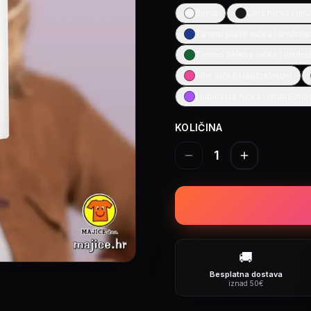
Bijela
Crna ručka i unu
Tamno plava ručka i unutraš
Tamno zelena ručka i unutra
Pink ručka i unutrašnjost
Ljubičasta ručka i unutrašnjo
KOLIČINA
1
🚚
Besplatna dostava
iznad 50€