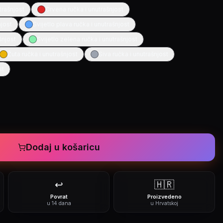
trašnjost
Crvena ručka i unutrašnjost
njost
Svijetlo plava ručka i unutrašnjost
šnjost
Svijetlo zelena ručka i unutrašnjost
Žuta ručka i unutrašnjost
Siva ručka i unutrašnjost
st
Dodaj u košaricu
↩️
🇭🇷
Povrat
Proizvedeno
u 14 dana
u Hrvatskoj