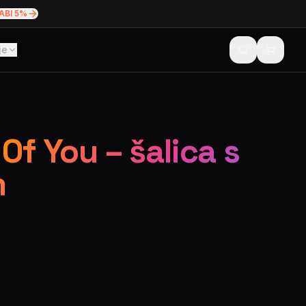
ABI 5%
je
Of You – šalica s
m