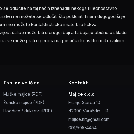
o se odlučite na taj način iznenaditi nekoga ili jednostavno
 znate i ne možete se odlučiti što pokloniti.Imam dugogodišnje
njem me možete kontaktirati ako imate bilo kakva
šnjost šalice može biti u drugoj boji a ta boja je obično u skladu
ica se može prati u perilicama posuđa i koristiti u mikrovalnim
Tablice veličina
Kontakt
Muške majice (PDF)
Majice d.o.o.
Ženske majice (PDF)
Franje Starea 10
Hoodice / duksevi (PDF)
42000 Varaždin, HR
majice.hr@gmail.com
091/505-4454