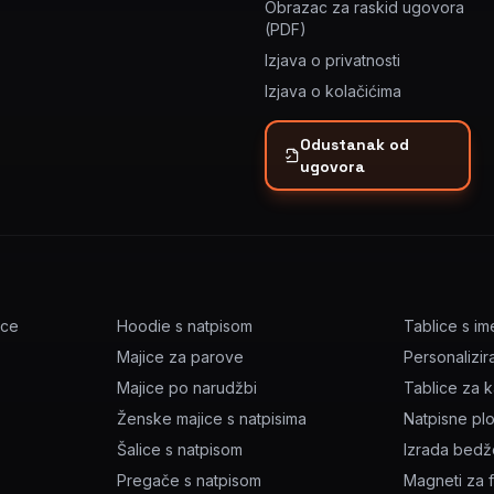
Obrazac za raskid ugovora
(PDF)
Izjava o privatnosti
Izjava o kolačićima
Odustanak od
ugovora
ice
Hoodie s natpisom
Tablice s i
Majice za parove
Personalizir
Majice po narudžbi
Tablice za 
Ženske majice s natpisima
Natpisne pl
Šalice s natpisom
Izrada bed
Pregače s natpisom
Magneti za f