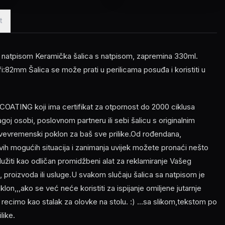
t
 natpisom Keramička šalica s natpisom, zapremina 330ml.
i:82mm Šalica se može prati u perilicama posuđa i koristiti u
OATING koji ima certifikat za otpornost do 2000 ciklusa
ragoj osobi, poslovnom partneru ili sebi šalicu s originalnim
svevremenski poklon za baš sve prilike.Od rođendana,
vih mogućih situacija i zanimanja uvijek možete pronaći nešto
žiti kao odličan promidžbeni alat za reklamiranje Vašeg
, proizvoda ili usluge.U svakom slučaju šalica sa natpisom je
oklon,,,ako se već neće koristiti za ispijanje omiljene jutarnje
ti recimo kao stalak za olovke na stolu. :) ...sa slikom,tekstom po
like.