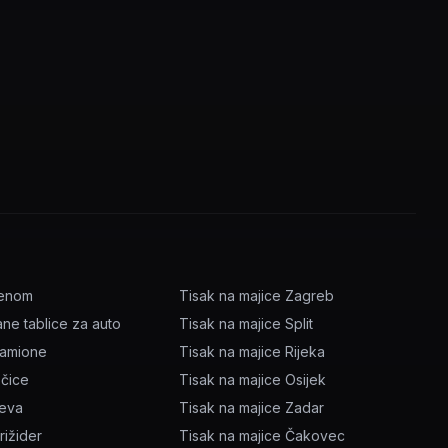
menom
Tisak na majice Zagreb
ane tablice za auto
Tisak na majice Split
kamione
Tisak na majice Rijeka
očice
Tisak na majice Osijek
ževa
Tisak na majice Zadar
rižider
Tisak na majice Čakovec