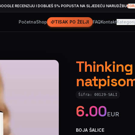
GOOGLE RECENZIJU I DOBIJEŠ 5% POPUSTA NA SLJEDEĆU NARUDŽBU
ZGR
Početna
Shop
TISAK PO ŽELJI
FAQ
Kontakt
Kategori
Thinking 
natpiso
Šifra:
00129-SALI
6.00
EUR
BOJA ŠALICE