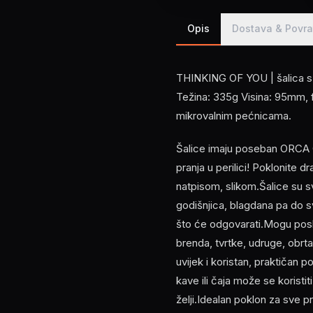
Opis
Dostava & Povra
THINKING OF YOU | šalica s
Težina: 335g Visina: 95mm, f
mikrovalnim pećnicama.
Šalice imaju poseban ORCA C
pranja u perilici! Poklonite d
natpisom, slikom.Šalice su 
godišnjica, blagdana pa do s
što će odgovarati.Mogu poslu
brenda, tvrtke, udruge, obrta
uvijek i koristan, praktičan p
kave ili čaja može se koristi
želji.Idealan poklon za sve pri