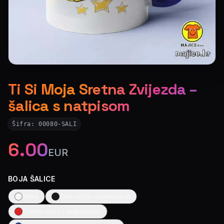
Ti Si Moja Sretna Zvijezda –
šalica s natpisom
Šifra:
00080-SALI
6.00
EUR
BOJA ŠALICE
Bijela
Crna ručka i unutrašnjost
Crvena ručka i unutrašnjost