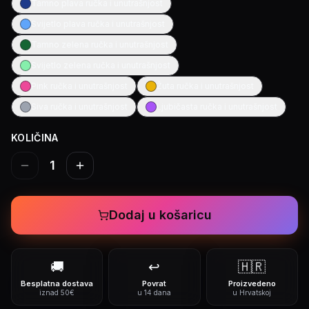
Tamno plava ručka i unutrašnjost
Svijetlo plava ručka i unutrašnjost
Tamno zelena ručka i unutrašnjost
Svijetlo zelena ručka i unutrašnjost
Pink ručka i unutrašnjost
Žuta ručka i unutrašnjost
Siva ručka i unutrašnjost
Ljubičasta ručka i unutrašnjost
KOLIČINA
1
Dodaj u košaricu
🚚
↩️
🇭🇷
Besplatna dostava
Povrat
Proizvedeno
iznad 50€
u 14 dana
u Hrvatskoj