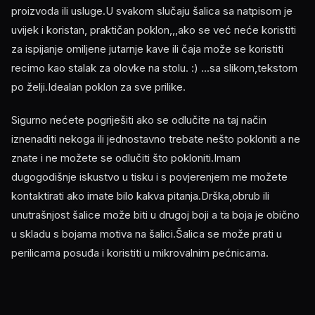
proizvoda ili usluge.U svakom slučaju šalica sa natpisom je
uvijek i koristan, praktičan poklon,,,ako se već neće koristiti
za ispijanje omiljene jutarnje kave ili čaja može se koristiti
recimo kao stalak za olovke na stolu. :) ...sa slikom,tekstom
po želji.Idealan poklon za sve prilike.
Sigurno nećete pogriješiti ako se odlučite na taj način
iznenaditi nekoga ili jednostavno trebate nešto pokloniti a ne
znate i ne možete se odlučiti što pokloniti.Imam
dugogodišnje iskustvo u tisku i s povjerenjem me možete
kontaktirati ako imate bilo kakva pitanja.Drška,obrub ili
unutrašnjost šalice može biti u drugoj boji a ta boja je obično
u skladu s bojama motiva na šalici.Šalica se može prati u
perilicama posuđa i koristiti u mikrovalnim pećnicama.