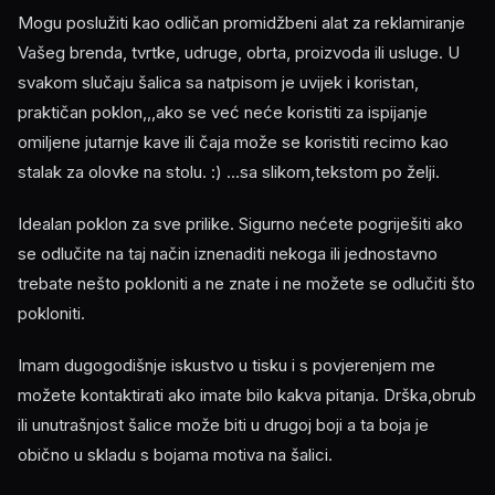
Mogu poslužiti kao odličan promidžbeni alat za reklamiranje
Vašeg brenda, tvrtke, udruge, obrta, proizvoda ili usluge. U
svakom slučaju šalica sa natpisom je uvijek i koristan,
praktičan poklon,,,ako se već neće koristiti za ispijanje
omiljene jutarnje kave ili čaja može se koristiti recimo kao
stalak za olovke na stolu. :) ...sa slikom,tekstom po želji.
Idealan poklon za sve prilike. Sigurno nećete pogriješiti ako
se odlučite na taj način iznenaditi nekoga ili jednostavno
trebate nešto pokloniti a ne znate i ne možete se odlučiti što
pokloniti.
Imam dugogodišnje iskustvo u tisku i s povjerenjem me
možete kontaktirati ako imate bilo kakva pitanja. Drška,obrub
ili unutrašnjost šalice može biti u drugoj boji a ta boja je
obično u skladu s bojama motiva na šalici.