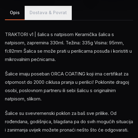
Opis
Dostava & Povrat
TRAKTORI v1 | šalica s natpisom Keramička šalica s
natpisom, zapremina 330ml. Težina: 335g Visina: 95mm,
fi:82mm Šalica se može prati u perilicama posuđa i koristiti u
mikrovalnim pećnicama.
Šalice imaju poseban ORCA COATING koji ima certifikat za
otpornost do 2000 ciklusa pranja u perilici! Poklonite dragoj
osobi, poslovnom partneru ili sebi šalicu s originalnim
natpisom, slikom.
Šalice su svevremenski poklon za baš sve prilike. Od
rođendana, godišnjica, blagdana pa do svih mogućih situacija
i zanimanja uvijek možete pronaći nešto što će odgovarati.