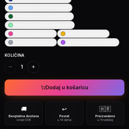
Svijetlo plava ručka i unutrašnjost
Tamno zelena ručka i unutrašnjost
Svijetlo zelena ručka i unutrašnjost
Pink ručka i unutrašnjost
Žuta ručka i unutrašnjost
Siva ručka i unutrašnjost
Ljubičasta ručka i unutrašnjost
KOLIČINA
1
Dodaj u košaricu
🚚
↩️
🇭🇷
Besplatna dostava
Povrat
Proizvedeno
iznad 50€
u 14 dana
u Hrvatskoj