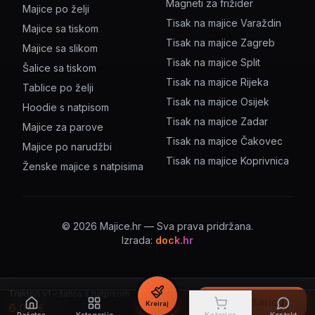
Magneti za frižider
Majice po želji
Tisak na majice Varaždin
Majice sa tiskom
Tisak na majice Zagreb
Majice sa slikom
Tisak na majice Split
Šalice sa tiskom
Tisak na majice Rijeka
Tablice po želji
Tisak na majice Osijek
Hoodie s natpisom
Tisak na majice Zadar
Majice za parove
Tisak na majice Čakovec
Majice po narudžbi
Tisak na majice Koprivnica
Ženske majice s natpisima
©
2026
Majice.hr — Sva prava pridržana.
Izrada:
dock.hr
Traktori v1 – šalica s natpisom
U košaricu
Kreiraj
6.00
€