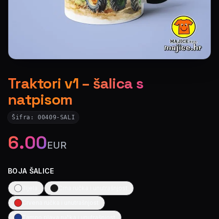
Traktori v1 – šalica s
natpisom
Šifra:
00409-SALI
6.00
EUR
BOJA ŠALICE
Bijela
Crna ručka i unutrašnjost
Crvena ručka i unutrašnjost
Tamno plava ručka i unutrašnjost