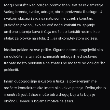
Mogu poslužiti kao odličan promidžbeni alat za reklamiranje
Vašeg brenda, tvrtke, udruge, obrta, proizvoda ili usluge. U
svakom slučaju šalica sa natpisom je uvijek i koristan,
praktičan poklon,,,ako se već neće koristiti za ispijanje
omiljene jutarnje kave ili čaja može se koristiti recimo kao
stalak za olovke na stolu. :) ...sa slikom,tekstom po želji.
Idealan poklon za sve prilike. Sigurno nećete pogriješiti ako
se odlučite na taj način iznenaditi nekoga ili jednostavno
trebate nešto pokloniti a ne znate i ne možete se odlučiti što
pokloniti.
Imam dugogodišnje iskustvo u tisku i s povjerenjem me
možete kontaktirati ako imate bilo kakva pitanja. Drška,obrub
ili unutrašnjost šalice može biti u drugoj boji a ta boja je
obično u skladu s bojama motiva na šalici.