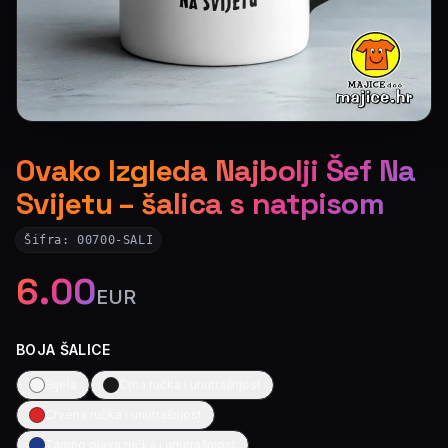
Ovako Izgleda Najbolji Šef Na
Svijetu – šalica s natpisom
Šifra:
00700-SALI
6.00
EUR
BOJA ŠALICE
Bijela
Crna ručka i unutrašnjost
Crvena ručka i unutrašnjost
Tamno plava ručka i unutrašnjost