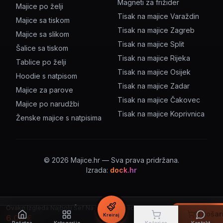
Magneti za frižider
Majice po želji
Tisak na majice Varaždin
Majice sa tiskom
Tisak na majice Zagreb
Majice sa slikom
Tisak na majice Split
Šalice sa tiskom
Tisak na majice Rijeka
Tablice po želji
Tisak na majice Osijek
Hoodie s natpisom
Tisak na majice Zadar
Majice za parove
Tisak na majice Čakovec
Majice po narudžbi
Tisak na majice Koprivnica
Ženske majice s natpisima
©
2026
Majice.hr — Sva prava pridržana.
Izrada:
dock.hr
Ovako Izgleda Najbolji Šef Na Svijetu – šalica s natpisom
U košar
Kreiraj
6.00
€