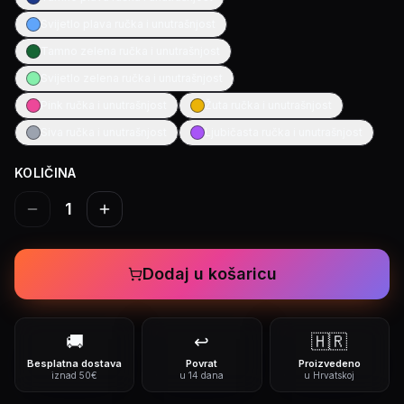
Svijetlo plava ručka i unutrašnjost
Tamno zelena ručka i unutrašnjost
Svijetlo zelena ručka i unutrašnjost
Pink ručka i unutrašnjost
Žuta ručka i unutrašnjost
Siva ručka i unutrašnjost
Ljubičasta ručka i unutrašnjost
KOLIČINA
1
Dodaj u košaricu
🚚
↩️
🇭🇷
Besplatna dostava
Povrat
Proizvedeno
iznad 50€
u 14 dana
u Hrvatskoj