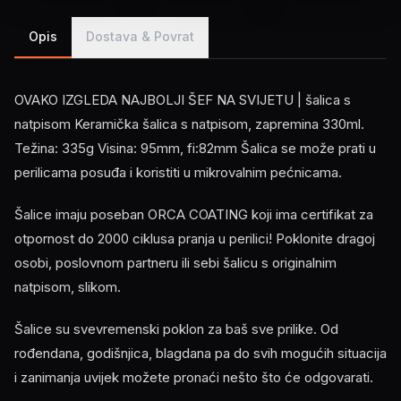
Opis
Dostava & Povrat
OVAKO IZGLEDA NAJBOLJI ŠEF NA SVIJETU | šalica s
natpisom Keramička šalica s natpisom, zapremina 330ml.
Težina: 335g Visina: 95mm, fi:82mm Šalica se može prati u
perilicama posuđa i koristiti u mikrovalnim pećnicama.
Šalice imaju poseban ORCA COATING koji ima certifikat za
otpornost do 2000 ciklusa pranja u perilici! Poklonite dragoj
osobi, poslovnom partneru ili sebi šalicu s originalnim
natpisom, slikom.
Šalice su svevremenski poklon za baš sve prilike. Od
rođendana, godišnjica, blagdana pa do svih mogućih situacija
i zanimanja uvijek možete pronaći nešto što će odgovarati.