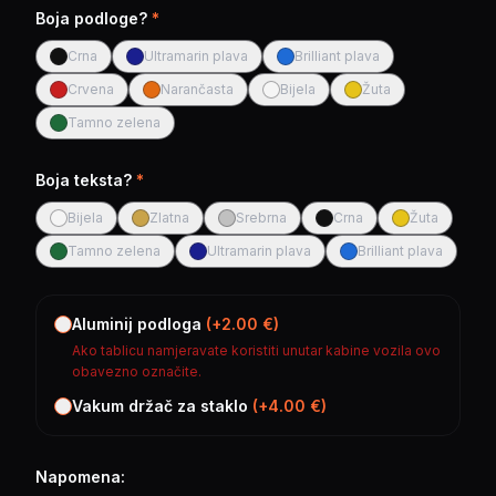
Boja podloge?
*
Crna
Ultramarin plava
Brilliant plava
Crvena
Narančasta
Bijela
Žuta
Tamno zelena
Boja teksta?
*
Bijela
Zlatna
Srebrna
Crna
Žuta
Tamno zelena
Ultramarin plava
Brilliant plava
Aluminij podloga
(+
2.00
€)
Ako tablicu namjeravate koristiti unutar kabine vozila ovo
obavezno označite.
Vakum držač za staklo
(+
4.00
€)
Napomena: