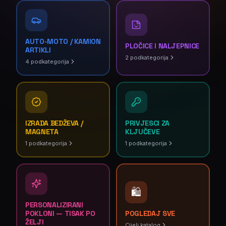
AUTO-MOTO / KAMION
PLOČICE I NALJEPNICE
ARTIKLI
2
podkategorija
4
podkategorija
IZRADA BEDŽEVA /
PRIVJESCI ZA
MAGNETA
KLJUČEVE
1
podkategorija
1
podkategorija
🛍️
PERSONALIZIRANI
POKLONI — TISAK PO
POGLEDAJ SVE
ŽELJI
Cijeli katalog