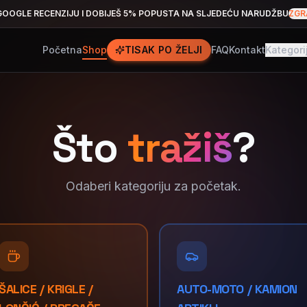
GOOGLE RECENZIJU I DOBIJEŠ 5% POPUSTA NA SLJEDEĆU NARUDŽBU
ZGR
Početna
Shop
TISAK PO ŽELJI
FAQ
Kontakt
Kategori
Što
tražiš
?
Odaberi kategoriju za početak.
ŠALICE / KRIGLE /
AUTO-MOTO / KAMION