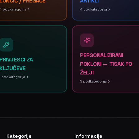
LONČIĆ / PREGAČE
ARTIKLI
4
podkategorija
4
podkategorija
PERSONALIZIRANI
PRIVJESCI ZA
POKLONI — TISAK PO
KLJUČEVE
ŽELJI
1
podkategorija
3
podkategorija
Kategorije
Informacije