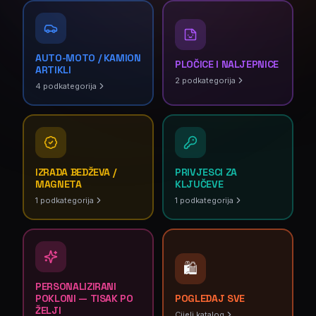
AUTO-MOTO / KAMION
PLOČICE I NALJEPNICE
ARTIKLI
2
podkategorija
4
podkategorija
IZRADA BEDŽEVA /
PRIVJESCI ZA
MAGNETA
KLJUČEVE
1
podkategorija
1
podkategorija
🛍️
PERSONALIZIRANI
POKLONI — TISAK PO
POGLEDAJ SVE
ŽELJI
Cijeli katalog