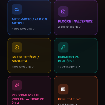
AUTO-MOTO / KAMION
PLOČICE I NALJEPNICE
ARTIKLI
2
podkategorija
4
podkategorija
IZRADA BEDŽEVA /
PRIVJESCI ZA
MAGNETA
KLJUČEVE
1
podkategorija
1
podkategorija
🛍️
PERSONALIZIRANI
POKLONI — TISAK PO
POGLEDAJ SVE
ŽELJI
Cijeli katalog