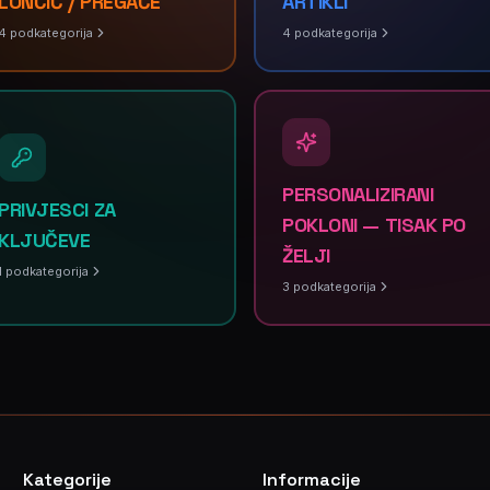
LONČIĆ / PREGAČE
ARTIKLI
4
podkategorija
4
podkategorija
PERSONALIZIRANI
PRIVJESCI ZA
POKLONI — TISAK PO
KLJUČEVE
ŽELJI
1
podkategorija
3
podkategorija
Kategorije
Informacije