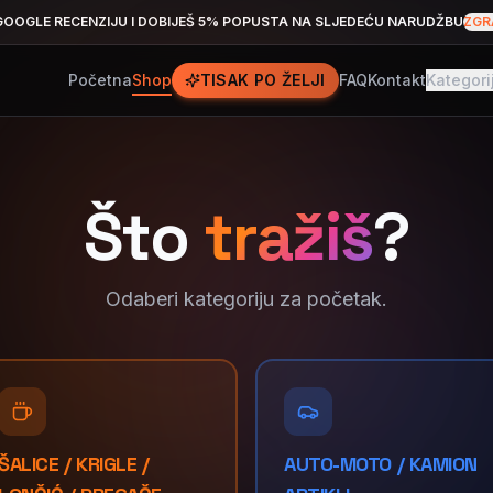
GOOGLE RECENZIJU I DOBIJEŠ 5% POPUSTA NA SLJEDEĆU NARUDŽBU
ZGR
Početna
Shop
TISAK PO ŽELJI
FAQ
Kontakt
Kategori
Što
tražiš
?
Odaberi kategoriju za početak.
ŠALICE / KRIGLE /
AUTO-MOTO / KAMION