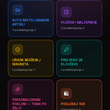
AUTO-MOTO / KAMION
PLOČICE I NALJEPNICE
ARTIKLI
2
podkategorija
4
podkategorija
IZRADA BEDŽEVA /
PRIVJESCI ZA
MAGNETA
KLJUČEVE
1
podkategorija
1
podkategorija
🛍️
PERSONALIZIRANI
POKLONI — TISAK PO
POGLEDAJ SVE
ŽELJI
Cijeli katalog