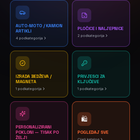
AUTO-MOTO / KAMION
PLOČICE I NALJEPNICE
ARTIKLI
2
podkategorija
4
podkategorija
IZRADA BEDŽEVA /
PRIVJESCI ZA
MAGNETA
KLJUČEVE
1
podkategorija
1
podkategorija
🛍️
PERSONALIZIRANI
POKLONI — TISAK PO
POGLEDAJ SVE
ŽELJI
Cijeli katalog