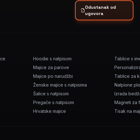
Odustanak od
ugovora
ice
Hoodie s natpisom
Tablice s i
Majice za parove
Personalizir
Majice po narudžbi
Tablice za 
Ženske majice s natpisima
Natpisne pl
Šalice s natpisom
Izrada bed
Pregače s natpisom
Magneti za f
Hrvatske majice
Tisak na ma