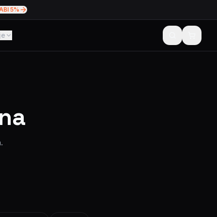
ABI 5%
je
ena
.