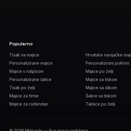
Popularno
Tisak na majice
Hrvatske navijačke maj
Personalizirane majice
Personalizirani pokloni
Majice s natpisom
Majice po želji
Personalizirane šalice
Majice sa tiskom
Tisak po želji
Majice sa slikom
Majice za firme
Šalice sa tiskom
Majice za rođendan
Tablice po želji
©
2026
Majice.hr — Sva prava pridržana.