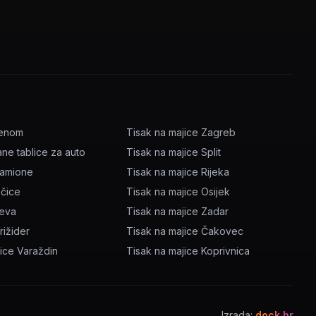
menom
Tisak na majice Zagreb
ane tablice za auto
Tisak na majice Split
kamione
Tisak na majice Rijeka
očice
Tisak na majice Osijek
ževa
Tisak na majice Zadar
rižider
Tisak na majice Čakovec
jice Varaždin
Tisak na majice Koprivnica
Izrada:
dock.hr