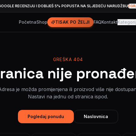
GOOGLE RECENZIJU I DOBIJEŠ 5% POPUSTA NA SLJEDEĆU NARUDŽBU
ZGR
Početna
Shop
TISAK PO ŽELJI
FAQ
Kontakt
Kategori
GREŠKA 404
ranica nije pronađ
Adresa je možda promijenjena ili proizvod više nije dostupan
Nastavi na jednu od stranica ispod.
Pogledaj ponudu
Naslovnica