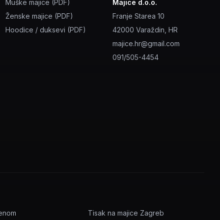
Muške majice (PDF)
Majice d.o.o.
Ženske majice (PDF)
Franje Starea 10
Hoodice / duksevi (PDF)
42000 Varaždin, HR
majice.hr@gmail.com
091/505-4454
menom
Tisak na majice Zagreb