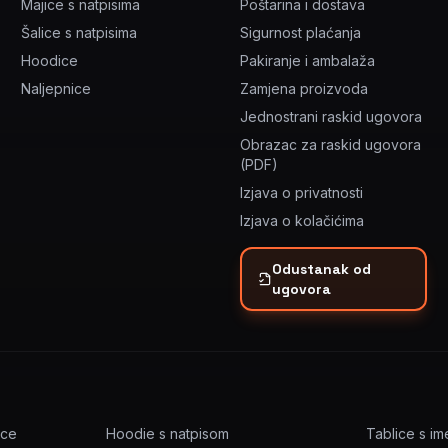
Majice s natpisima
Poštarina i dostava
Šalice s natpisima
Sigurnost plaćanja
Hoodice
Pakiranje i ambalaža
Naljepnice
Zamjena proizvoda
Jednostrani raskid ugovora
Obrazac za raskid ugovora
(PDF)
Izjava o privatnosti
Izjava o kolačićima
Odustanak od
ugovora
ice
Hoodie s natpisom
Tablice s i