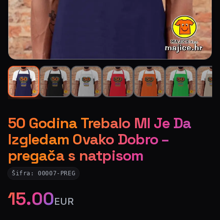
50 Godina Trebalo MI Je Da
Izgledam Ovako Dobro –
pregača s natpisom
Šifra:
00007-PREG
15.00
EUR