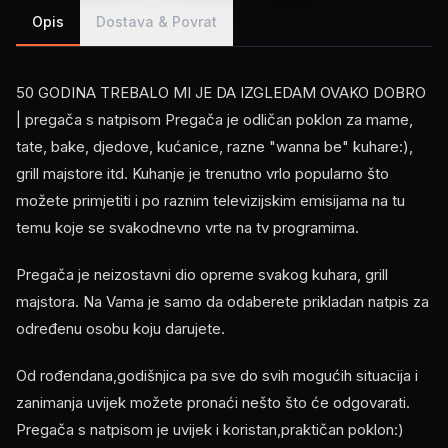
Opis
Dostava & Povrat
50 GODINA TREBALO MI JE DA IZGLEDAM OVAKO DOBRO
| pregača s natpisom Pregača je odličan poklon za mame,
tate, bake, djedove, kućanice, razne "wanna be" kuhare:),
grill majstore itd. Kuhanje je trenutno vrlo popularno što
možete primjetiti i po raznim televizijskim emisijama na tu
temu koje se svakodnevno vrte na tv programima.
Pregača je neizostavni dio opreme svakog kuhara, grill
majstora. Na Vama je samo da odaberete prikladan natpis za
određenu osobu koju darujete.
Od rođendana,godišnjica pa sve do svih mogućih situacija i
zanimanja uvijek možete pronaći nešto što će odgovarati.
Pregača s natpisom je uvijek i koristan,praktičan poklon:)