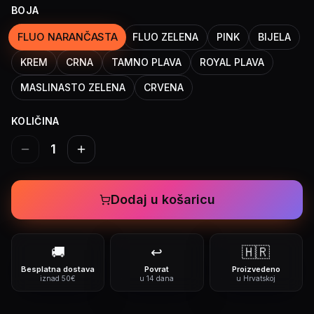
BOJA
FLUO NARANČASTA
FLUO ZELENA
PINK
BIJELA
KREM
CRNA
TAMNO PLAVA
ROYAL PLAVA
MASLINASTO ZELENA
CRVENA
KOLIČINA
1
Dodaj u košaricu
🚚
↩️
🇭🇷
Besplatna dostava
Povrat
Proizvedeno
iznad 50€
u 14 dana
u Hrvatskoj