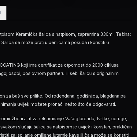
t
pisom Keramička šalica s natpisom, zapremina 330ml. Težina:
alica se može prati u perilicama posuđa i koristiti u
OATING koji ima certifikat za otpornost do 2000 ciklusa
ragoj osobi, poslovnom partneru ili sebi šalicu s originalnim
n za baš sve prilike. Od rođendana, godišnjica, blagdana pa
zanimanja uvijek možete pronaći nešto što će odgovarati.
romidžbeni alat za reklamiranje Vašeg brenda, tvrtke, udruge,
 svakom slučaju šalica sa natpisom je uvijek i koristan, praktičan
titi za ispijanje omiljene jutarnje kave ili čaja može se koristiti