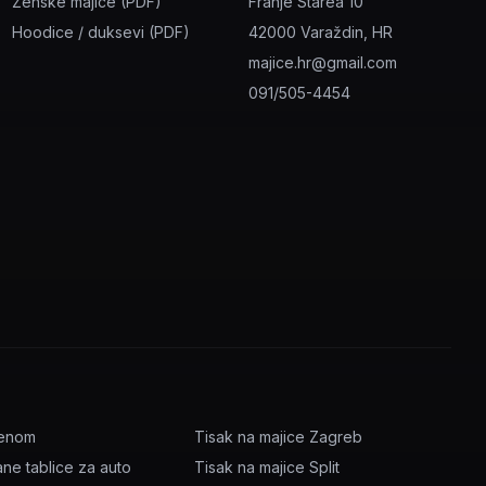
Ženske majice (PDF)
Franje Starea 10
Hoodice / duksevi (PDF)
42000 Varaždin, HR
majice.hr@gmail.com
091/505-4454
menom
Tisak na majice Zagreb
ane tablice za auto
Tisak na majice Split