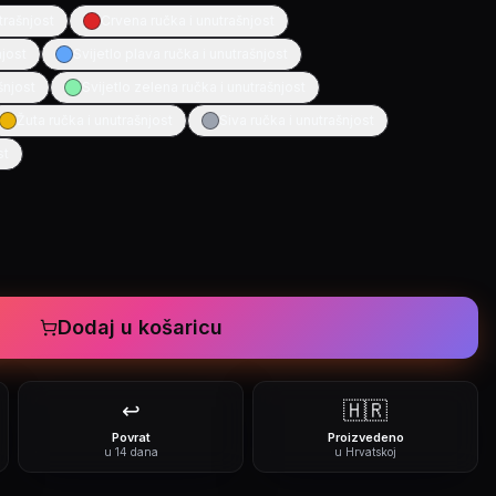
trašnjost
Crvena ručka i unutrašnjost
njost
Svijetlo plava ručka i unutrašnjost
šnjost
Svijetlo zelena ručka i unutrašnjost
Žuta ručka i unutrašnjost
Siva ručka i unutrašnjost
st
Dodaj u košaricu
↩️
🇭🇷
Povrat
Proizvedeno
u 14 dana
u Hrvatskoj