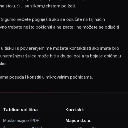
 stolu. :) ...sa slikom,tekstom po želji.
. Sigurno nećete pogriješiti ako se odlučite na taj način
avno trebate nešto pokloniti a ne znate i ne možete se odlučiti
 tisku i s povjerenjem me možete kontaktirati ako imate bilo
 unutrašnjost šalice može biti u drugoj boji a ta boja je obično u
ici.
icama posuđa i koristiti u mikrovalnim pećnicama.
Tablice veličina
Kontakt
Muške majice (PDF)
Majice d.o.o.