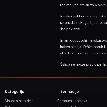
recimo kao stalak za olovke na
Idealan poklon za sve prilike
iznenaditi nekoga ili jednost
što pokloniti.
Imam dugogodišnje iskustvo u
kakva pitanja. Drška,obrub ili
skladu s bojama motiva na šal
Šalica se može prati u peril
Kategorije
Informacije
Majice s natpisima
Poštarina i dostava