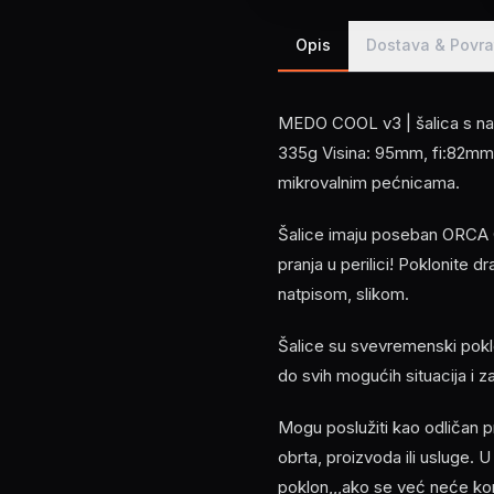
Opis
Dostava & Povra
MEDO COOL v3 | šalica s nat
335g Visina: 95mm, fi:82mm Š
mikrovalnim pećnicama.
Šalice imaju poseban ORCA C
pranja u perilici! Poklonite d
natpisom, slikom.
Šalice su svevremenski poklo
do svih mogućih situacija i 
Mogu poslužiti kao odličan p
obrta, proizvoda ili usluge. U
poklon,,,ako se već neće koris