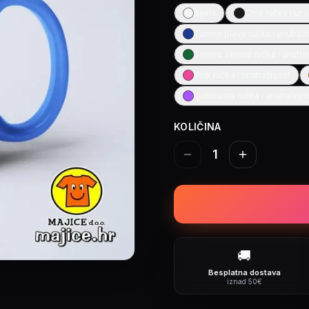
Bijela
Crna ručka i unu
Tamno plava ručka i unutraš
Tamno zelena ručka i unutra
Pink ručka i unutrašnjost
Ljubičasta ručka i unutrašnjo
KOLIČINA
1
🚚
Besplatna dostava
iznad 50€