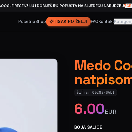
GOOGLE RECENZIJU I DOBIJEŠ 5% POPUSTA NA SLJEDEĆU NARUDŽBU
ZGR
Početna
Shop
TISAK PO ŽELJI
FAQ
Kontakt
Kategori
Medo Coo
natpiso
Šifra:
00282-SALI
6.00
EUR
BOJA ŠALICE