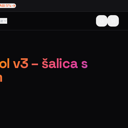
ABI 5%
je
l v3 – šalica s
m