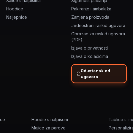
Šalice s natpisima
Sigurnost plaćanja
Hoodice
Pakiranje i ambalaža
Naljepnice
Zamjena proizvoda
Jednostrani raskid ugovora
Obrazac za raskid ugovora
(PDF)
Izjava o privatnosti
Izjava o kolačićima
Odustanak od
ugovora
ice
Hoodie s natpisom
Tablice s i
Majice za parove
Personalizir