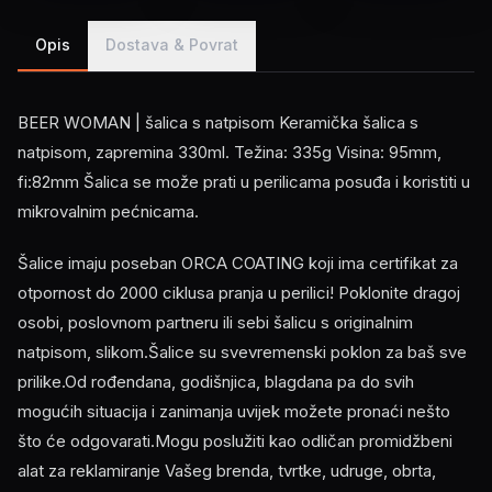
Opis
Dostava & Povrat
BEER WOMAN | šalica s natpisom Keramička šalica s
natpisom, zapremina 330ml. Težina: 335g Visina: 95mm,
fi:82mm Šalica se može prati u perilicama posuđa i koristiti u
mikrovalnim pećnicama.
Šalice imaju poseban ORCA COATING koji ima certifikat za
otpornost do 2000 ciklusa pranja u perilici! Poklonite dragoj
osobi, poslovnom partneru ili sebi šalicu s originalnim
natpisom, slikom.Šalice su svevremenski poklon za baš sve
prilike.Od rođendana, godišnjica, blagdana pa do svih
mogućih situacija i zanimanja uvijek možete pronaći nešto
što će odgovarati.Mogu poslužiti kao odličan promidžbeni
alat za reklamiranje Vašeg brenda, tvrtke, udruge, obrta,