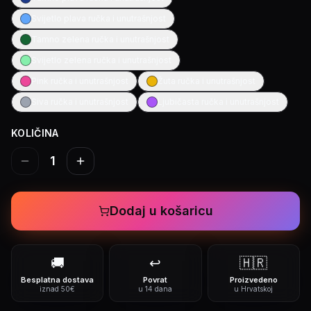
Svijetlo plava ručka i unutrašnjost
Tamno zelena ručka i unutrašnjost
Svijetlo zelena ručka i unutrašnjost
Pink ručka i unutrašnjost
Žuta ručka i unutrašnjost
Siva ručka i unutrašnjost
Ljubičasta ručka i unutrašnjost
KOLIČINA
1
Dodaj u košaricu
🚚
↩️
🇭🇷
Besplatna dostava
Povrat
Proizvedeno
iznad 50€
u 14 dana
u Hrvatskoj