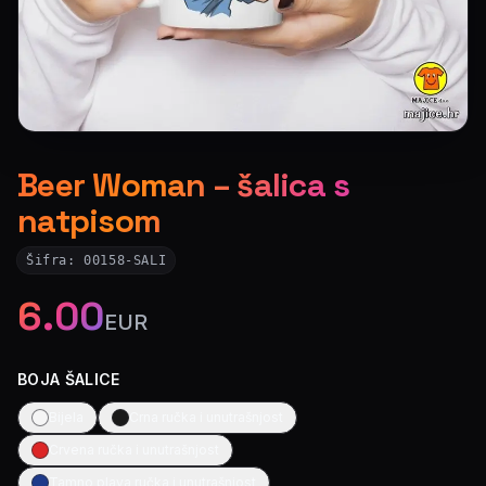
Beer Woman – šalica s
natpisom
Šifra:
00158-SALI
6.00
EUR
BOJA ŠALICE
Bijela
Crna ručka i unutrašnjost
Crvena ručka i unutrašnjost
Tamno plava ručka i unutrašnjost