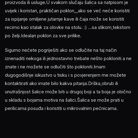
proizvoda ili usluge.U svakom slučaju šalica sa natpisom je
uvijek i koristan, praktičan poklon,,,ako se već neće koristiti
za ispijanje omiljene jutarnje kave ili čaja može se koristiti
recimo kao stalak za olovke na stolu. :) ...sa slikom,tekstom
po želji.Idealan poklon za sve prilike.
Sigurno nećete pogriješiti ako se odlučite na taj način
iznenaditi nekoga ili jednostavno trebate nešto pokloniti a ne
znate i ne možete se odlučiti što pokloniti.Imam
dugogodišnje iskustvo u tisku i s povjerenjem me možete
kontaktirati ako imate bilo kakva pitanja.Drška,obrub ili
unutrašnjost šalice može biti u drugoj boji a ta boja je obično
u skladu s bojama motiva na šalici.Šalica se može prati u
perilicama posuđa i koristiti u mikrovalnim pećnicama.