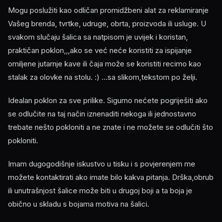
Mogu poslužiti kao odličan promidžbeni alat za reklamiranje
Vašeg brenda, tvrtke, udruge, obrta, proizvoda ili usluge. U
svakom slučaju šalica sa natpisom je uvijek i koristan,
praktičan poklon,,,ako se već neće koristiti za ispijanje
omiljene jutarnje kave ili čaja može se koristiti recimo kao
stalak za olovke na stolu. :) ...sa slikom,tekstom po želji.
Idealan poklon za sve prilike. Sigurno nećete pogriješiti ako
se odlučite na taj način iznenaditi nekoga ili jednostavno
trebate nešto pokloniti a ne znate i ne možete se odlučiti što
pokloniti.
Imam dugogodišnje iskustvo u tisku i s povjerenjem me
možete kontaktirati ako imate bilo kakva pitanja. Drška,obrub
ili unutrašnjost šalice može biti u drugoj boji a ta boja je
obično u skladu s bojama motiva na šalici.