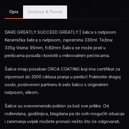
Opis
Dostava & Povrat
DARE GREATLY SUCCEED GREATLY | šalica s natpisom
Keramička šalica s natpisom, zapremina 330ml. Težina:
335g Visina: 95mm, fi:82mm Šalica se može prati u
perilicama posuđa i koristiti u mikrovalnim pećnicama.
Šalice imaju poseban ORCA COATING koji ima certifikat za
otpornost do 2000 ciklusa pranja u perilici! Poklonite dragoj
osobi, poslovnom partneru ili sebi šalicu s originalnim
natpisom, slikom.
Šalice su svevremenski poklon za baš sve prilike. Od
rođendana, godišnjica, blagdana pa do svih mogućih situacija
i zanimanja uvijek možete pronaći nešto što će odgovarati.