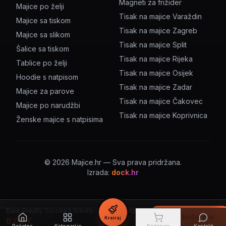
Magneti za frižider
Majice po želji
Tisak na majice Varaždin
Majice sa tiskom
Tisak na majice Zagreb
Majice sa slikom
Tisak na majice Split
Šalice sa tiskom
Tisak na majice Rijeka
Tablice po želji
Tisak na majice Osijek
Hoodie s natpisom
Tisak na majice Zadar
Majice za parove
Tisak na majice Čakovec
Majice po narudžbi
Tisak na majice Koprivnica
Ženske majice s natpisima
©
2026
Majice.hr — Sva prava pridržana.
Izrada:
dock.hr
Dare Greatly Succeed Greatly – šalica s natpisom
U košaricu
Kreiraj
6.00
€