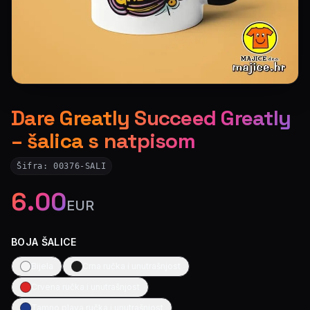
Dare Greatly Succeed Greatly
– šalica s natpisom
Šifra:
00376-SALI
6.00
EUR
BOJA ŠALICE
Bijela
Crna ručka i unutrašnjost
Crvena ručka i unutrašnjost
Tamno plava ručka i unutrašnjost