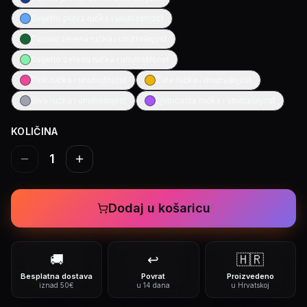
Svijetlo plava ručka i unutrašnjost
Tamno zelena ručka i unutrašnjost
Svijetlo zelena ručka i unutrašnjost
Pink ručka i unutrašnjost
Žuta ručka i unutrašnjost
Siva ručka i unutrašnjost
Ljubičasta ručka i unutrašnjost
KOLIČINA
1
Dodaj u košaricu
🚚
↩️
🇭🇷
Besplatna dostava
Povrat
Proizvedeno
iznad 50€
u 14 dana
u Hrvatskoj