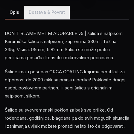
Opis
Dostava & Povrat
DON`T BLAME ME I`M ADORABLE v5 | šalica s natpisom
Keramička šalica s natpisom, zapremina 330ml. Težina:
335g Visina: 95mm, fi:82mm Šalica se može prati u
perilicama posuđa i koristiti u mikrovalnim pećnicama.
Šalice imaju poseban ORCA COATING koji ima certifikat za
otpornost do 2000 ciklusa pranja u perilici! Poklonite dragoj
osobi, poslovnom partneru ili sebi šalicu s originalnim
natpisom, slikom.
Šalice su svevremenski poklon za baš sve prilike. Od
rođendana, godišnjica, blagdana pa do svih mogućih situacija
i zanimanja uvijek možete pronaći nešto što će odgovarati.