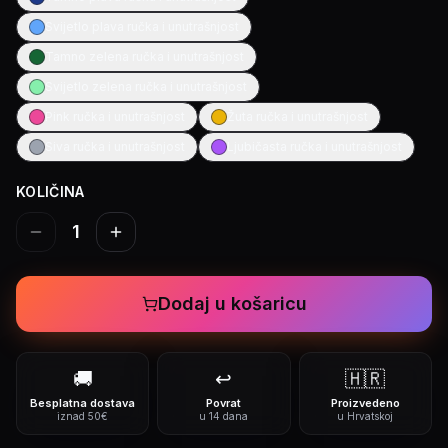
Svijetlo plava ručka i unutrašnjost
Tamno zelena ručka i unutrašnjost
Svijetlo zelena ručka i unutrašnjost
Pink ručka i unutrašnjost
Žuta ručka i unutrašnjost
Siva ručka i unutrašnjost
Ljubičasta ručka i unutrašnjost
KOLIČINA
1
Dodaj u košaricu
🚚
↩️
🇭🇷
Besplatna dostava
Povrat
Proizvedeno
iznad 50€
u 14 dana
u Hrvatskoj