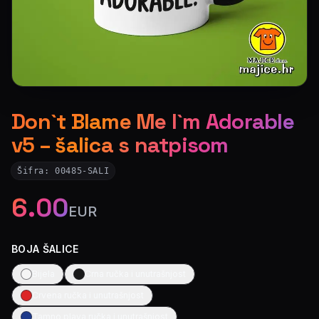
Don`t Blame Me I`m Adorable
v5 – šalica s natpisom
Šifra:
00485-SALI
6.00
EUR
BOJA ŠALICE
Bijela
Crna ručka i unutrašnjost
Crvena ručka i unutrašnjost
Tamno plava ručka i unutrašnjost