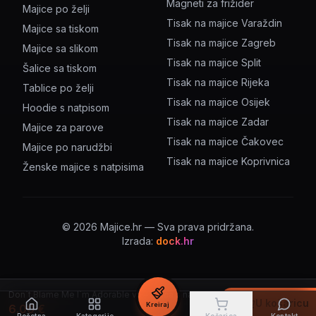
Magneti za frižider
Majice po želji
Tisak na majice Varaždin
Majice sa tiskom
Tisak na majice Zagreb
Majice sa slikom
Tisak na majice Split
Šalice sa tiskom
Tisak na majice Rijeka
Tablice po želji
Tisak na majice Osijek
Hoodie s natpisom
Tisak na majice Zadar
Majice za parove
Tisak na majice Čakovec
Majice po narudžbi
Tisak na majice Koprivnica
Ženske majice s natpisima
©
2026
Majice.hr — Sva prava pridržana.
Izrada:
dock.hr
Don`t Blame Me I`m Adorable v5 – šalica s natpisom
U košaricu
Kreiraj
6.00
€