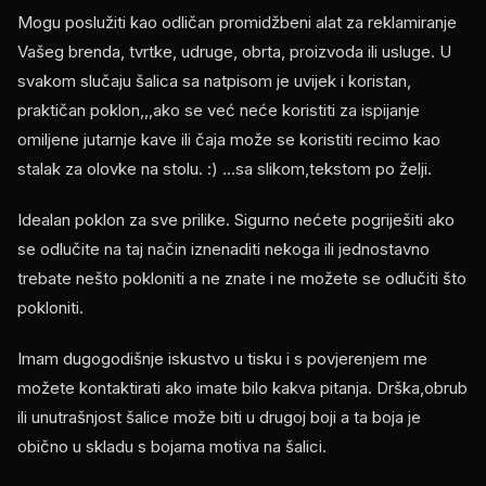
Mogu poslužiti kao odličan promidžbeni alat za reklamiranje
Vašeg brenda, tvrtke, udruge, obrta, proizvoda ili usluge. U
svakom slučaju šalica sa natpisom je uvijek i koristan,
praktičan poklon,,,ako se već neće koristiti za ispijanje
omiljene jutarnje kave ili čaja može se koristiti recimo kao
stalak za olovke na stolu. :) ...sa slikom,tekstom po želji.
Idealan poklon za sve prilike. Sigurno nećete pogriješiti ako
se odlučite na taj način iznenaditi nekoga ili jednostavno
trebate nešto pokloniti a ne znate i ne možete se odlučiti što
pokloniti.
Imam dugogodišnje iskustvo u tisku i s povjerenjem me
možete kontaktirati ako imate bilo kakva pitanja. Drška,obrub
ili unutrašnjost šalice može biti u drugoj boji a ta boja je
obično u skladu s bojama motiva na šalici.