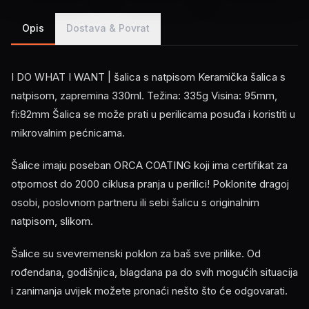
Opis
Dostava & Povrat
I DO WHAT I WANT | šalica s natpisom Keramička šalica s
natpisom, zapremina 330ml. Težina: 335g Visina: 95mm,
fi:82mm Šalica se može prati u perilicama posuđa i koristiti u
mikrovalnim pećnicama.
Šalice imaju poseban ORCA COATING koji ima certifikat za
otpornost do 2000 ciklusa pranja u perilici! Poklonite dragoj
osobi, poslovnom partneru ili sebi šalicu s originalnim
natpisom, slikom.
Šalice su svevremenski poklon za baš sve prilike. Od
rođendana, godišnjica, blagdana pa do svih mogućih situacija
i zanimanja uvijek možete pronaći nešto što će odgovarati.