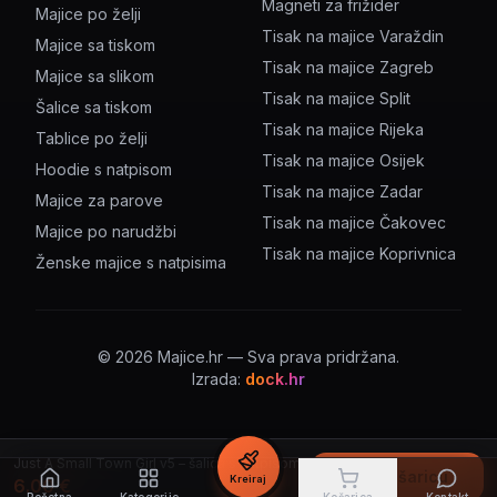
Magneti za frižider
Majice po želji
Tisak na majice Varaždin
Majice sa tiskom
Tisak na majice Zagreb
Majice sa slikom
Tisak na majice Split
Šalice sa tiskom
Tisak na majice Rijeka
Tablice po želji
Tisak na majice Osijek
Hoodie s natpisom
Tisak na majice Zadar
Majice za parove
Tisak na majice Čakovec
Majice po narudžbi
Tisak na majice Koprivnica
Ženske majice s natpisima
©
2026
Majice.hr — Sva prava pridržana.
Izrada:
dock.hr
Just A Small Town Girl v5 – šalica s natpisom
U košaricu
Kreiraj
6.00
€