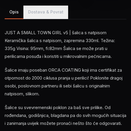
Opis
Dostava & Povrat
JUST A SMALL TOWN GIRL v5 | šalica s natpisom
Keramička šalica s natpisom, zapremina 330ml. Težina:
335g Visina: 95mm, fi:82mm Šalica se može prati u
perilicama posuđa i koristiti u mikrovalnim pećnicama.
Šalice imaju poseban ORCA COATING koji ima certifikat za
otpornost do 2000 ciklusa pranja u perilici! Poklonite dragoj
osobi, poslovnom partneru ili sebi šalicu s originalnim
natpisom, slikom.
Šalice su svevremenski poklon za baš sve prilike. Od
rođendana, godišnjica, blagdana pa do svih mogućih situacija
i zanimanja uvijek možete pronaći nešto što će odgovarati.