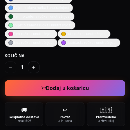
Svijetlo plava ručka i unutrašnjost
Tamno zelena ručka i unutrašnjost
Svijetlo zelena ručka i unutrašnjost
Pink ručka i unutrašnjost
Žuta ručka i unutrašnjost
Siva ručka i unutrašnjost
Ljubičasta ručka i unutrašnjost
KOLIČINA
1
Dodaj u košaricu
🚚
↩️
🇭🇷
Besplatna dostava
Povrat
Proizvedeno
iznad 50€
u 14 dana
u Hrvatskoj