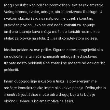
Mogu poslužiti kao odličan promidžbeni alat za reklamiranje
Vašeg brenda, tvrtke, udruge, obrta, proizvoda ili usluge. U
svakom slučaju šalica sa natpisom je uvijek i koristan,
praktičan poklon,,,ako se već neće koristiti za ispijanje
omiljene jutarnje kave ili čaja može se koristiti recimo kao
stalak za olovke na stolu. :) ...sa slikom,tekstom po želji.
Idealan poklon za sve prilike. Sigurno nećete pogriješiti ako
se odlučite na taj način iznenaditi nekoga ili jednostavno
trebate nešto pokloniti a ne znate i ne možete se odlučiti što
pokloniti.
Imam dugogodišnje iskustvo u tisku i s povjerenjem me
možete kontaktirati ako imate bilo kakva pitanja. Drška,obrub
ili unutrašnjost šalice može biti u drugoj boji a ta boja je
obično u skladu s bojama motiva na šalici.