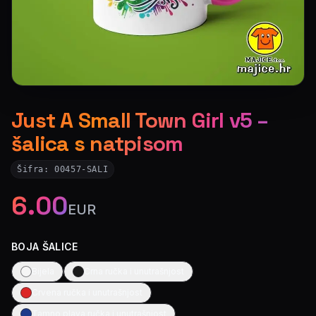
Just A Small Town Girl v5 –
šalica s natpisom
Šifra:
00457-SALI
6.00
EUR
BOJA ŠALICE
Bijela
Crna ručka i unutrašnjost
Crvena ručka i unutrašnjost
Tamno plava ručka i unutrašnjost