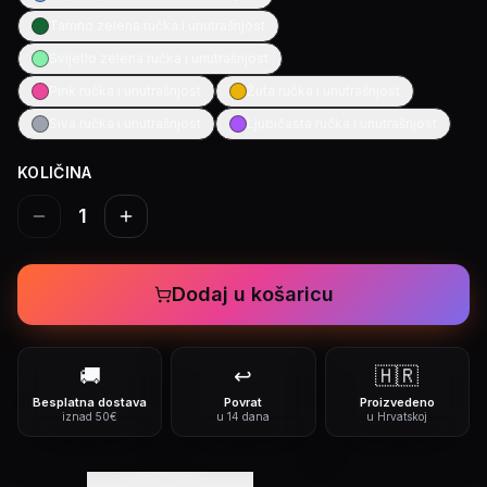
Tamno zelena ručka i unutrašnjost
Svijetlo zelena ručka i unutrašnjost
Pink ručka i unutrašnjost
Žuta ručka i unutrašnjost
Siva ručka i unutrašnjost
Ljubičasta ručka i unutrašnjost
KOLIČINA
1
Dodaj u košaricu
🚚
↩️
🇭🇷
Besplatna dostava
Povrat
Proizvedeno
iznad 50€
u 14 dana
u Hrvatskoj