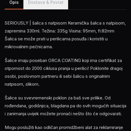
Opis
Dostava & Povrat
SERIOUSLY | šalica s natpisom Keramička šalica s natpisom,
zapremina 330ml. Težina: 335g Visina: 95mm, fi:82mm
Šalica se može prati u perilicama posuđa i koristiti u
mikrovalnim pećnicama.
Šalice imaju poseban ORCA COATING koji ima certifikat za
otpornost do 2000 ciklusa pranja u perilici! Poklonite dragoj
osobi, poslovnom partneru ili sebi šalicu s originalnim
natpisom, slikom.
Šalice su svevremenski poklon za baš sve prilike. Od
rođendana, godišnjica, blagdana pa do svih mogućih situacija
i zanimanja uvijek možete pronaći nešto što će odgovarati.
Mogu poslužiti kao odličan promidžbeni alat za reklamiranje