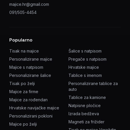
majice.hr@gmail.com
091/505-4454
Popularno
Tisak na majice
Šalice s natpisom
Personalizirane majice
Pregače s natpisom
Majice s natpisom
Hrvatske majice
Personalizirane šalice
Tablice s imenom
Tisak po želji
Personalizirane tablice za
auto
Majice za firme
Tablice za kamione
Majice za rođendan
Natpisne pločice
Hrvatske navijačke majice
Izrada bedževa
Personalizirani pokloni
Magneti za frižider
Majice po želji
Tisak na majice Varaždin