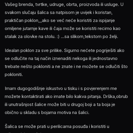
Vašeg brenda, tvrtke, udruge, obrta, proizvoda ili usluge. U
svakom slučaju šalica sa natpisom je uvijek i koristan,
praktičan poklon,,,ako se već neće koristiti za ispijanje
omiljene jutarnje kave ili čaja može se koristiti recimo kao
stalak za olovke na stolu. :) ...sa slikom,tekstom po želji.
Idealan poklon za sve prilike. Sigurno nećete pogriješiti ako
se odlučite na taj način iznenaditi nekoga ili jednostavno
trebate nešto pokloniti a ne znate i ne možete se odlučiti što
pokloniti.
Imam dugogodišnje iskustvo u tisku i s povjerenjem me
možete kontaktirati ako imate bilo kakva pitanja. Drška,obrub
ili unutrašnjost šalice može biti u drugoj boji a ta boja je
obično u skladu s bojama motiva na šalici.
Šalica se može prati u perilicama posuđa i koristiti u