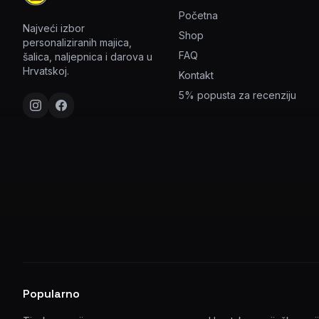
Početna
Najveći izbor
Shop
personaliziranih majica,
FAQ
šalica, naljepnica i darova u
Hrvatskoj.
Kontakt
5% popusta za recenziju
Popularno