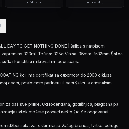
u 14 dana
u Hrvatskoj
t
L DAY TO GET NOTHING DONE | šalica s natpisom
, zapremina 330ml. Težina: 335g Visina: 95mm, fi:82mm Šalica
osuđa i koristiti u mikrovalnim pećnicama.
OATING koji ima certifikat za otpornost do 2000 ciklusa
ragoj osobi, poslovnom partneru ili sebi šalicu s originalnim
n za baš sve prilike. Od rođendana, godišnjica, blagdana pa
zanimanja uvijek možete pronaći nešto što će odgovarati.
romidžbeni alat za reklamiranje Vašeg brenda, tvrtke, udruge,