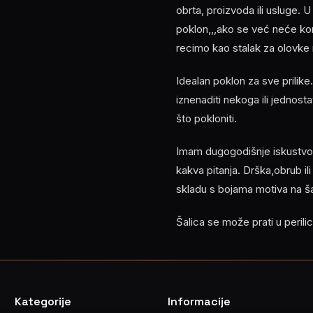
obrta, proizvoda ili usluge. U
poklon,,,ako se već neće koris
recimo kao stalak za olovke na
Idealan poklon za sve prilike
iznenaditi nekoga ili jednost
što pokloniti.
Imam dugogodišnje iskustvo u
kakva pitanja. Drška,obrub ili
skladu s bojama motiva na šal
Šalica se može prati u peril
Kategorije
Informacije