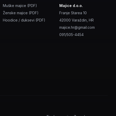
Muške majice (PDF)
Majice d.o.o.
Ženske majice (PDF)
Franje Starea 10
Hoodice / duksevi (PDF)
42000 Varaždin, HR
majice.hr@gmail.com
091/505-4454