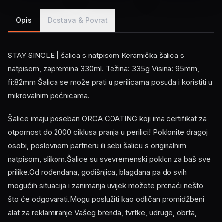
Opis
Dostava & Povrat
STAY SINGLE | šalica s natpisom Keramička šalica s
natpisom, zapremina 330ml. Težina: 335g Visina: 95mm,
fi:82mm Šalica se može prati u perilicama posuđa i koristiti u
mikrovalnim pećnicama.
Šalice imaju poseban ORCA COATING koji ima certifikat za
otpornost do 2000 ciklusa pranja u perilici! Poklonite dragoj
osobi, poslovnom partneru ili sebi šalicu s originalnim
natpisom, slikom.Šalice su svevremenski poklon za baš sve
prilike.Od rođendana, godišnjica, blagdana pa do svih
mogućih situacija i zanimanja uvijek možete pronaći nešto
što će odgovarati.Mogu poslužiti kao odličan promidžbeni
alat za reklamiranje Vašeg brenda, tvrtke, udruge, obrta,