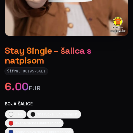
Stay Single – šalica s
natpisom
Šifra:
00195-SALI
6.00
EUR
BOJA ŠALICE
Bijela
Crna ručka i unutrašnjost
Crvena ručka i unutrašnjost
Tamno plava ručka i unutrašnjost