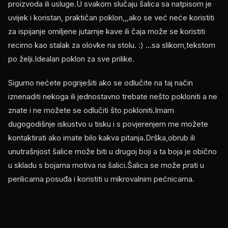
proizvoda ili usluge.U svakom slučaju šalica sa natpisom je
uvijek i koristan, praktičan poklon,,,ako se već neće koristiti
za ispijanje omiljene jutarnje kave ili čaja može se koristiti
recimo kao stalak za olovke na stolu. :) ...sa slikom,tekstom
po želji.Idealan poklon za sve prilike.
Sigurno nećete pogriješiti ako se odlučite na taj način
iznenaditi nekoga ili jednostavno trebate nešto pokloniti a ne
znate i ne možete se odlučiti što pokloniti.Imam
dugogodišnje iskustvo u tisku i s povjerenjem me možete
kontaktirati ako imate bilo kakva pitanja.Drška,obrub ili
unutrašnjost šalice može biti u drugoj boji a ta boja je obično
u skladu s bojama motiva na šalici.Šalica se može prati u
perilicama posuđa i koristiti u mikrovalnim pećnicama.