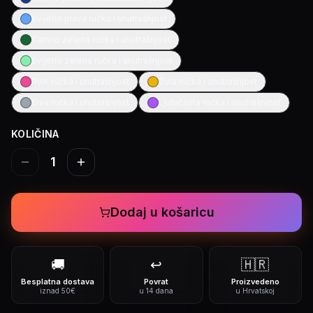
Svijetlo plava ručka i unutrašnjost
Tamno zelena ručka i unutrašnjost
Svijetlo zelena ručka i unutrašnjost
Pink ručka i unutrašnjost
Žuta ručka i unutrašnjost
Siva ručka i unutrašnjost
Ljubičasta ručka i unutrašnjost
KOLIČINA
1
Dodaj u košaricu
🚚
↩️
🇭🇷
Besplatna dostava
Povrat
Proizvedeno
iznad 50€
u 14 dana
u Hrvatskoj