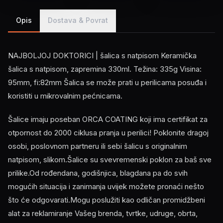
Opis
Dostava & Povrat
NAJBOLJOJ DOKTORICI | šalica s natpisom Keramička
šalica s natpisom, zapremina 330ml. Težina: 335g Visina:
95mm, fi:82mm Šalica se može prati u perilicama posuđa i
koristiti u mikrovalnim pećnicama.
Šalice imaju poseban ORCA COATING koji ima certifikat za
otpornost do 2000 ciklusa pranja u perilici! Poklonite dragoj
osobi, poslovnom partneru ili sebi šalicu s originalnim
natpisom, slikom.Šalice su svevremenski poklon za baš sve
prilike.Od rođendana, godišnjica, blagdana pa do svih
mogućih situacija i zanimanja uvijek možete pronaći nešto
što će odgovarati.Mogu poslužiti kao odličan promidžbeni
alat za reklamiranje Vašeg brenda, tvrtke, udruge, obrta,