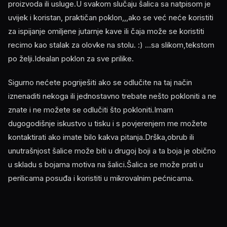
proizvoda ili usluge.U svakom slučaju šalica sa natpisom je
uvijek i koristan, praktičan poklon,,,ako se već neće koristiti
za ispijanje omiljene jutarnje kave ili čaja može se koristiti
recimo kao stalak za olovke na stolu. :) ...sa slikom,tekstom
po želji.Idealan poklon za sve prilike.
Sigurno nećete pogriješiti ako se odlučite na taj način
iznenaditi nekoga ili jednostavno trebate nešto pokloniti a ne
znate i ne možete se odlučiti što pokloniti.Imam
dugogodišnje iskustvo u tisku i s povjerenjem me možete
kontaktirati ako imate bilo kakva pitanja.Drška,obrub ili
unutrašnjost šalice može biti u drugoj boji a ta boja je obično
u skladu s bojama motiva na šalici.Šalica se može prati u
perilicama posuđa i koristiti u mikrovalnim pećnicama.