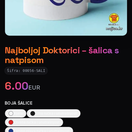
Najboljoj Doktorici – šalica s
natpisom
Šifra:
00056-SALI
6.00
EUR
BOJA ŠALICE
Bijela
Crna ručka i unutrašnjost
Crvena ručka i unutrašnjost
Tamno plava ručka i unutrašnjost