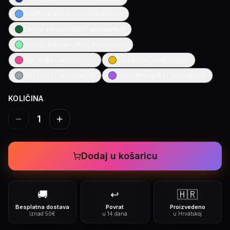
Svijetlo plava ručka i unutrašnjost
Tamno zelena ručka i unutrašnjost
Svijetlo zelena ručka i unutrašnjost
Pink ručka i unutrašnjost
Žuta ručka i unutrašnjost
Siva ručka i unutrašnjost
Ljubičasta ručka i unutrašnjost
KOLIČINA
1
Dodaj u košaricu
🚚
↩️
🇭🇷
Besplatna dostava
Povrat
Proizvedeno
iznad 50€
u 14 dana
u Hrvatskoj