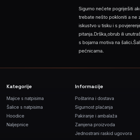
Sigurno nećete pogriješiti ak
trebate nešto pokloniti a ne
iskustvo u tisku i s povjere
pitanja.Drška,obrub ili unutra
s bojama motiva na šalici.Šal
pećnicama.
Kategorije
Informacije
Majice s natpisima
Poštarina i dostava
Šalice s natpisima
Sigurnost plaćanja
Hoodice
Pakiranje i ambalaža
Naljepnice
Zamjena proizvoda
Jednostrani raskid ugovora