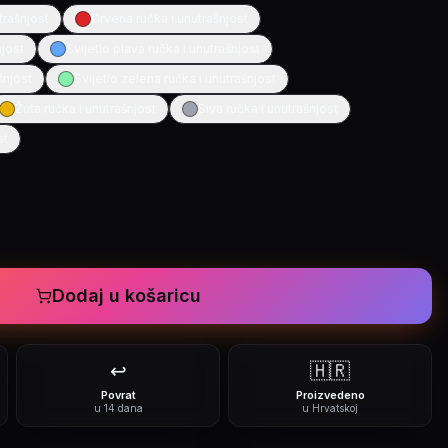
trašnjost
Crvena ručka i unutrašnjost
njost
Svijetlo plava ručka i unutrašnjost
šnjost
Svijetlo zelena ručka i unutrašnjost
Žuta ručka i unutrašnjost
Siva ručka i unutrašnjost
st
Dodaj u košaricu
↩️
🇭🇷
Povrat
Proizvedeno
u 14 dana
u Hrvatskoj