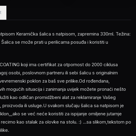
t
tpisom Keramička šalica s natpisom, zapremina 330ml. Težina:
alica se može prati u perilicama posuđa i koristiti u
OATING koji ima certifikat za otpornost do 2000 ciklusa
ragoj osobi, poslovnom partneru ili sebi šalicu s originalnim
svevremenski poklon za baš sve prilike.Od rođendana,
vih mogućih situacija i zanimanja uvijek možete pronaći nešto
žiti kao odličan promidžbeni alat za reklamiranje Vašeg
, proizvoda ili usluge.U svakom slučaju šalica sa natpisom je
oklon,,,ako se već neće koristiti za ispijanje omiljene jutarnje
ti recimo kao stalak za olovke na stolu. :) ...sa slikom,tekstom po
like.