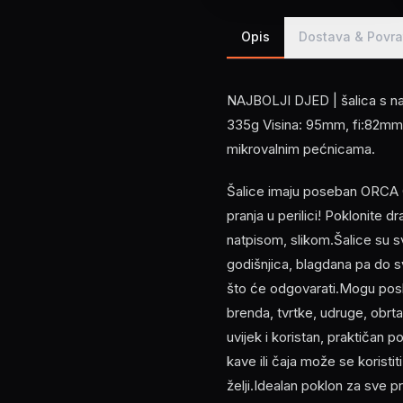
Opis
Dostava & Povra
NAJBOLJI DJED | šalica s na
335g Visina: 95mm, fi:82mm Š
mikrovalnim pećnicama.
Šalice imaju poseban ORCA C
pranja u perilici! Poklonite d
natpisom, slikom.Šalice su 
godišnjica, blagdana pa do s
što će odgovarati.Mogu poslu
brenda, tvrtke, udruge, obrta
uvijek i koristan, praktičan p
kave ili čaja može se koristi
želji.Idealan poklon za sve pri