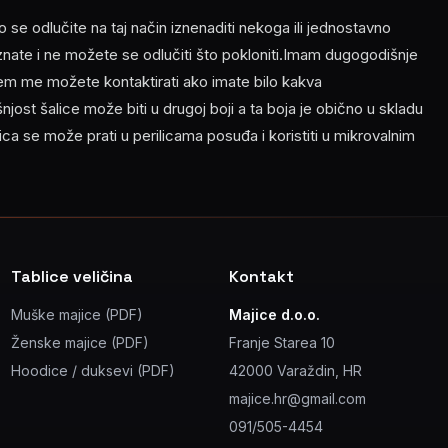
o se odlučite na taj način iznenaditi nekoga ili jednostavno
 znate i ne možete se odlučiti što pokloniti.Imam dugogodišnje
njem me možete kontaktirati ako imate bilo kakva
šnjost šalice može biti u drugoj boji a ta boja je obično u skladu
ica se može prati u perilicama posuđa i koristiti u mikrovalnim
Tablice veličina
Kontakt
Muške majice (PDF)
Majice d.o.o.
Ženske majice (PDF)
Franje Starea 10
Hoodice / duksevi (PDF)
42000 Varaždin, HR
majice.hr@gmail.com
091/505-4454