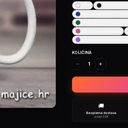
Bijela
Crna ručka i unu
Tamno plava ručka i unutraš
Tamno zelena ručka i unutra
Pink ručka i unutrašnjost
Ljubičasta ručka i unutrašnjo
KOLIČINA
1
🚚
Besplatna dostava
iznad 50€