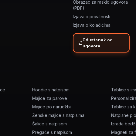
Obrazac za raskid ugovora
(PDF)
Izjava o privatnosti
Izjava o kolačićima
Odustanak od
ugovora
ice
Hoodie s natpisom
Tablice s i
Majice za parove
Personalizir
Majice po narudžbi
Tablice za 
Ženske majice s natpisima
Natpisne pl
Šalice s natpisom
Izrada bed
Pregače s natpisom
Magneti za f