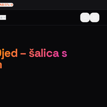
ABI 5%
je
Djed – šalica s
m