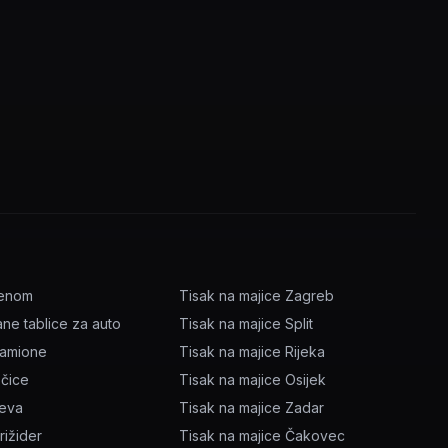
menom
Tisak na majice Zagreb
ane tablice za auto
Tisak na majice Split
kamione
Tisak na majice Rijeka
očice
Tisak na majice Osijek
ževa
Tisak na majice Zadar
rižider
Tisak na majice Čakovec