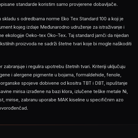
opisane standarde koristim samo provjerene dobavljače.
 u skladu s odredbama norme Eko Tex Standard 100 a koji je
ment kojeg izdaje Međunarodno udruženje za istraživanje i
ilne ekologije Oeko-tex Öko-Tex. Taj standard jamči da nijedan
 tekstilnih proizvoda ne sadrži štetne tvari koje bi mogle naškoditi
abranjuje i regulira upotrebu štetnih tvari. Kriteriji uključuju
ene i alergene pigmente u bojama, formaldehide, fenole,
, organske spojeve dobivene od kositra TBT i DBT, ispuštanje
ešavine mirisa izrađene na bazi klora, izlučene teške metale Ni,
nost, mirise, zabranu uporabe MAK kiseline u specifičnim azo
novorođenčad.