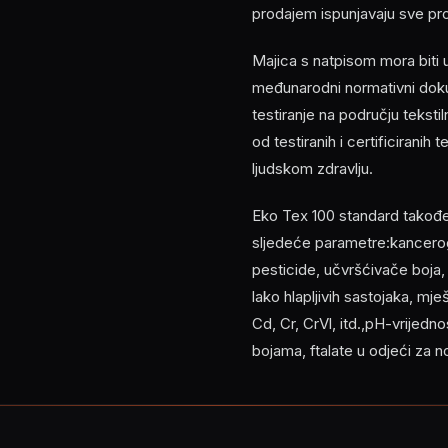
prodajem ispunjavaju sve pr
Majica s natpisom mora biti
međunarodni normativni doku
testiranje na području tekst
od testiranih i certificiranih
ljudskom zdravlju.
Eko Tex 100 standard također z
sljedeće parametre:kancerog
pesticide, učvršćivače boja
lako hlapljivih sastojaka, mj
Cd, Cr, CrVl, itd.,pH-vrijed
bojama, ftalate u odjeći za 