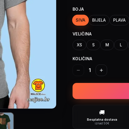
BOJA
SIVA
BIJELA
PLAVA
VELIČINA
XS
S
M
L
KOLIČINA
1
🚚
Besplatna dostava
iznad 50€