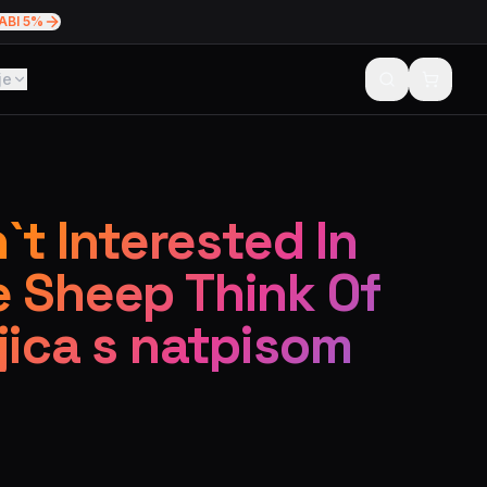
ABI 5%
je
n`t Interested In
 Sheep Think Of
jica s natpisom