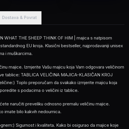
Dostava & Povrat
IN WHAT THE SHEEP THINK OF HIM | majica s natpisom
standardnog EU kroja. Klasični bestseller, najprodavaniji unisex
ama i muškarcima.
ličinu majice. Izmjerite Vašu majicu koja Vam odgovara veličinom
z ove tablice: TABLICA VELIČINA MAJICA-KLASIČAN KROJ
veličine:) Toplo preporučam da svakako izmjerite majicu koja
oredite s podacima o veličini iz tablice.
ećete naručiti preveliku odnosno premalu veličinu majice.
ko imate bilo kakvih nedoumica.
em:) Sigurnost i kvaliteta. Kako bi osigurao da majice koje