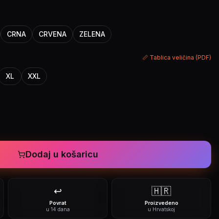
CRNA
CRVENA
ZELENA
📏 Tablica veličina (PDF)
XL
XXL
Dodaj u košaricu
↩️
🇭🇷
Povrat
Proizvedeno
u 14 dana
u Hrvatskoj