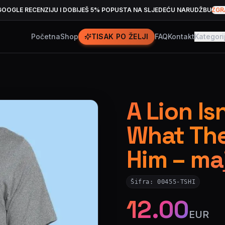
GOOGLE RECENZIJU I DOBIJEŠ 5% POPUSTA NA SLJEDEĆU NARUDŽBU
ZGR
Početna
Shop
TISAK PO ŽELJI
FAQ
Kontakt
Kategori
A Lion Is
What The
Him – ma
Šifra:
00455-TSHI
12.00
EUR