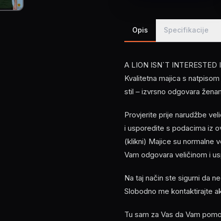
Opis
Specifikacije
A LION ISN`T INTERESTED 
Kvalitetna majica s natpisom 
stil – izvrsno odgovara žen
Provjerite prije narudžbe ve
i usporedite s podacima i
(klikni) Majice su normalne 
Vam odgovara veličinom i usp
Na taj način ste sigurni da n
Slobodno me kontaktirajte a
Tu sam za Vas da Vam pomogn