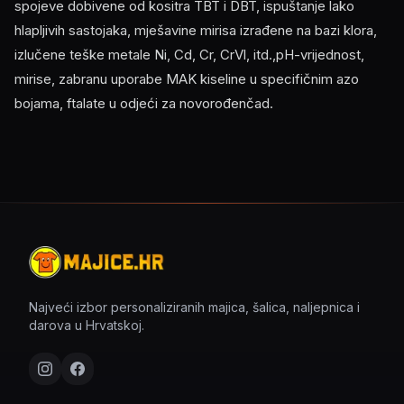
spojeve dobivene od kositra TBT i DBT, ispuštanje lako
hlapljivih sastojaka, mješavine mirisa izrađene na bazi klora,
izlučene teške metale Ni, Cd, Cr, CrVl, itd.,pH-vrijednost,
mirise, zabranu uporabe MAK kiseline u specifičnim azo
bojama, ftalate u odjeći za novorođenčad.
Najveći izbor personaliziranih majica, šalica, naljepnica i
darova u Hrvatskoj.