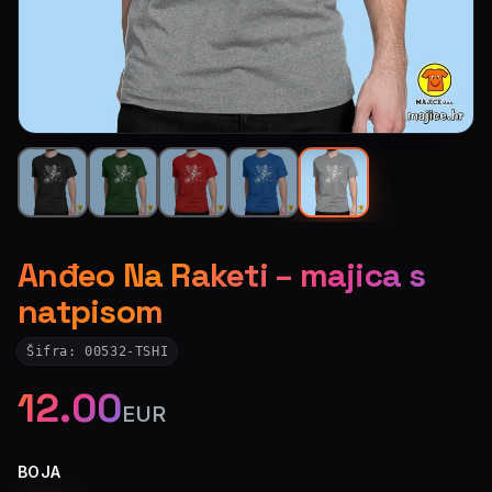
Anđeo Na Raketi – majica s
natpisom
Šifra:
00532-TSHI
12.00
EUR
BOJA