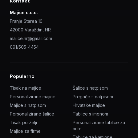
Kontakt
Majice d.o.o.
Franje Starea 10
42000 Varaždin, HR
majice.hr@gmail.com
091/505-4454
Popularno
Tisak na majice
Šalice s natpisom
Personalizirane majice
Pregače s natpisom
Majice s natpisom
Hrvatske majice
Personalizirane šalice
Tablice s imenom
Tisak po želji
Personalizirane tablice za
auto
Majice za firme
Tablice za kamione