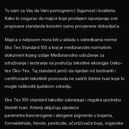
Tu sam za Vas da Vam pomognem:) Sigurnost i kvaliteta.
Kako bi osigurao da majice koje prodajem ispunjavaju sve
propisane standarde koristim samo provjerene dobavljače.
Majica s natpisom mora biti u skladu s odredbama norme
Eko Tex Standard 100 a koji je međunarodni normativni
dokument kojeg izdaje Međunarodno udruženje za
istraživanje i testiranje na području tekstilne ekologije Oeko-
tex Öko-Tex. Taj standard jamči da nijedan od testiranih i
certificiranih tekstilnih proizvoda ne sadrži štetne tvari koje bi
mogle naškoditi ljudskom zdravlju.
Eko Tex 100 standard također zabranjuje i regulira upotrebu
štetnih tvari. Kriteriji uključuju sljedeće
parametre:kancerogene i alergene pigmente u bojama,
formaldehide, fenole, pesticide, učvršćivače boja, organske