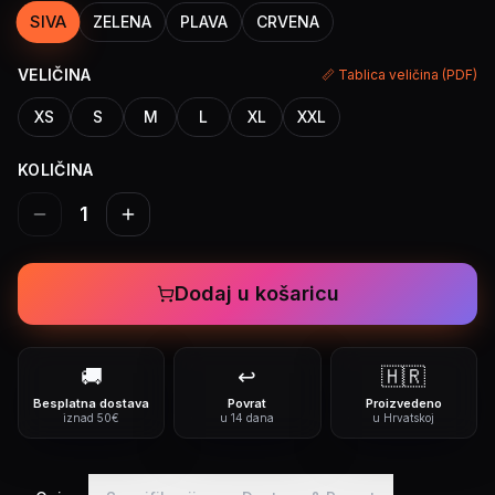
SIVA
ZELENA
PLAVA
CRVENA
VELIČINA
📏 Tablica veličina (PDF)
XS
S
M
L
XL
XXL
KOLIČINA
1
Dodaj u košaricu
🚚
↩️
🇭🇷
Besplatna dostava
Povrat
Proizvedeno
iznad 50€
u 14 dana
u Hrvatskoj