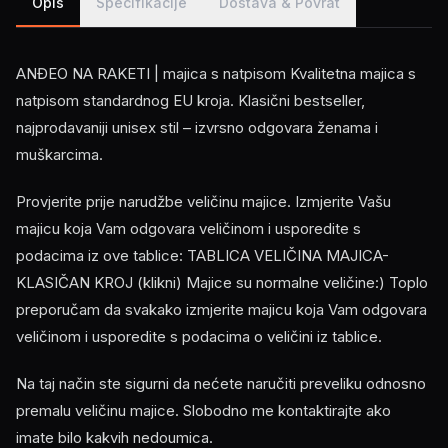
Opis
Specifikacije
Dostava & Povrat
ANĐEO NA RAKETI | majica s natpisom Kvalitetna majica s
natpisom standardnog EU kroja. Klasični bestseller,
najprodavaniji unisex stil – izvrsno odgovara ženama i
muškarcima.
Provjerite prije narudžbe veličinu majice. Izmjerite Vašu
majicu koja Vam odgovara veličinom i usporedite s
podacima iz ove tablice: TABLICA VELIČINA MAJICA-
KLASIČAN KROJ (klikni) Majice su normalne veličine:) Toplo
preporučam da svakako izmjerite majicu koja Vam odgovara
veličinom i usporedite s podacima o veličini iz tablice.
Na taj način ste sigurni da nećete naručiti preveliku odnosno
premalu veličinu majice. Slobodno me kontaktirajte ako
imate bilo kakvih nedoumica.