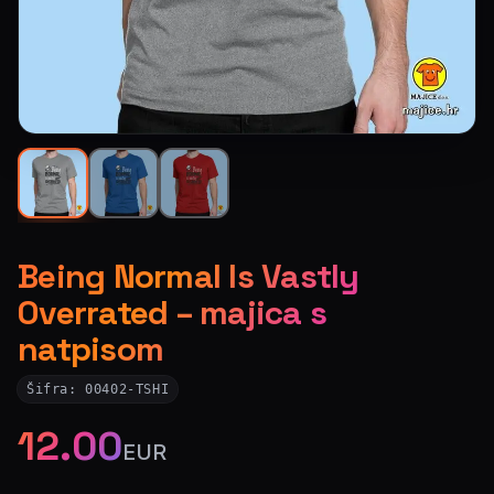
Being Normal Is Vastly
Overrated – majica s
natpisom
Šifra:
00402-TSHI
12.00
EUR