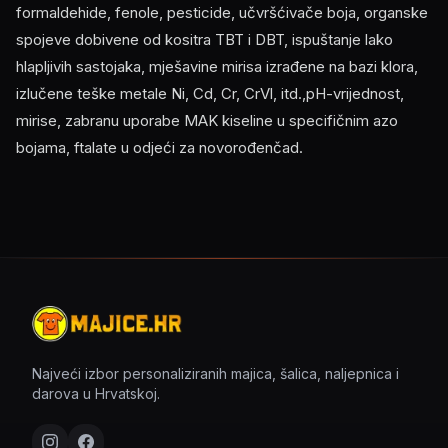
formaldehide, fenole, pesticide, učvršćivače boja, organske
spojeve dobivene od kositra TBT i DBT, ispuštanje lako
hlapljivih sastojaka, mješavine mirisa izrađene na bazi klora,
izlučene teške metale Ni, Cd, Cr, CrVl, itd.,pH-vrijednost,
mirise, zabranu uporabe MAK kiseline u specifičnim azo
bojama, ftalate u odjeći za novorođenčad.
Najveći izbor personaliziranih majica, šalica, naljepnica i
darova u Hrvatskoj.