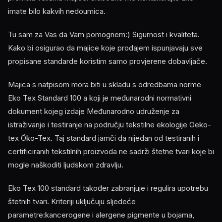
imate bilo kakvih nedoumica.
Tu sam za Vas da Vam pomognem:) Sigurnost i kvaliteta.
Kako bi osigurao da majice koje prodajem ispunjavaju sve
propisane standarde koristim samo provjerene dobavljače.
Majica s natpisom mora biti u skladu s odredbama norme
Eko Tex Standard 100 a koji je međunarodni normativni
dokument kojeg izdaje Međunarodno udruženje za
istraživanje i testiranje na području tekstilne ekologije Oeko-
tex Öko-Tex. Taj standard jamči da nijedan od testiranih i
certificiranih tekstilnih proizvoda ne sadrži štetne tvari koje bi
mogle naškoditi ljudskom zdravlju.
Eko Tex 100 standard također zabranjuje i regulira upotrebu
štetnih tvari. Kriteriji uključuju sljedeće
parametre:kancerogene i alergene pigmente u bojama,