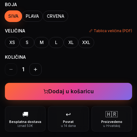
BOJA
SIVA
PLAVA
CRVENA
VELIČINA
📏 Tablica veličina (PDF)
XS
S
M
L
XL
XXL
KOLIČINA
1
Dodaj u košaricu
🚚
↩️
🇭🇷
Besplatna dostava
Povrat
Proizvedeno
iznad 50€
u 14 dana
u Hrvatskoj