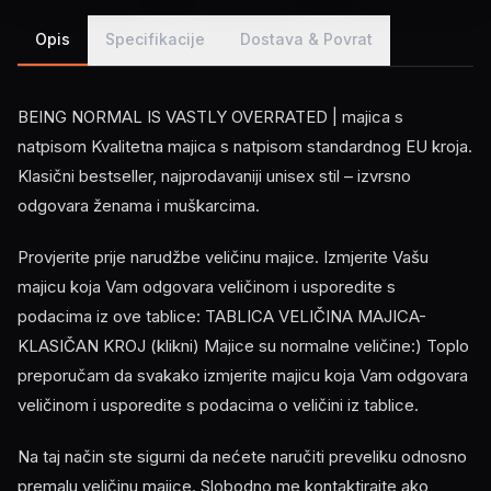
Opis
Specifikacije
Dostava & Povrat
BEING NORMAL IS VASTLY OVERRATED | majica s
natpisom Kvalitetna majica s natpisom standardnog EU kroja.
Klasični bestseller, najprodavaniji unisex stil – izvrsno
odgovara ženama i muškarcima.
Provjerite prije narudžbe veličinu majice. Izmjerite Vašu
majicu koja Vam odgovara veličinom i usporedite s
podacima iz ove tablice: TABLICA VELIČINA MAJICA-
KLASIČAN KROJ (klikni) Majice su normalne veličine:) Toplo
preporučam da svakako izmjerite majicu koja Vam odgovara
veličinom i usporedite s podacima o veličini iz tablice.
Na taj način ste sigurni da nećete naručiti preveliku odnosno
premalu veličinu majice. Slobodno me kontaktirajte ako