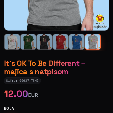
It`s OK To Be Different –
majica s natpisom
Šifra:
00637-TSHI
12.00
EUR
BOJA