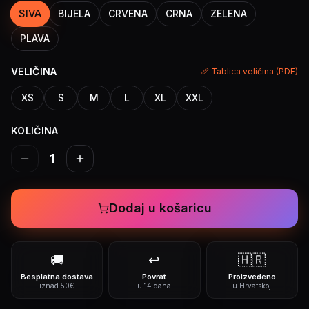
SIVA
BIJELA
CRVENA
CRNA
ZELENA
PLAVA
VELIČINA
📏 Tablica veličina (PDF)
XS
S
M
L
XL
XXL
KOLIČINA
1
Dodaj u košaricu
🚚
↩️
🇭🇷
Besplatna dostava
Povrat
Proizvedeno
iznad 50€
u 14 dana
u Hrvatskoj