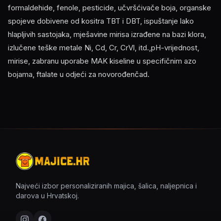
formaldehide, fenole, pesticide, učvršćivače boja, organske
spojeve dobivene od kositra TBT i DBT, ispuštanje lako
hlapljivih sastojaka, mješavine mirisa izrađene na bazi klora,
izlučene teške metale Ni, Cd, Cr, CrVl, itd.,pH-vrijednost,
mirise, zabranu uporabe MAK kiseline u specifičnim azo
bojama, ftalate u odjeći za novorođenčad.
Najveći izbor personaliziranih majica, šalica, naljepnica i
darova u Hrvatskoj.