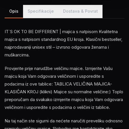
Opis
Specifikacije
Dostava & Povrat
IT`S OK TO BE DIFFERENT | majica s natpisom Kvalitetna
majica s natpisom standardnog EU kroja. Klasični bestseller,
najprodavaniji unisex stil – izvrsno odgovara ženama i
muškarcima.
Provjerite prije narudžbe veličinu majice. Izmjerite Vašu
majicu koja Vam odgovara veličinom i usporedite s
podacima iz ove tablice: TABLICA VELIČINA MAJICA-
KLASIČAN KROJ (klikni) Majice su normalne veličine:) Toplo
preporučam da svakako izmjerite majicu koja Vam odgovara
veličinom i usporedite s podacima o veličini iz tablice.
Na taj način ste sigurni da nećete naručiti preveliku odnosno
premalu veličinu majice. Slobodno me kontaktirajte ako