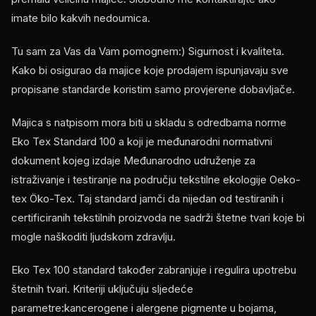
imate bilo kakvih nedoumica.
Tu sam za Vas da Vam pomognem:) Sigurnost i kvaliteta.
Kako bi osigurao da majice koje prodajem ispunjavaju sve
propisane standarde koristim samo provjerene dobavljače.
Majica s natpisom mora biti u skladu s odredbama norme
Eko Tex Standard 100 a koji je međunarodni normativni
dokument kojeg izdaje Međunarodno udruženje za
istraživanje i testiranje na području tekstilne ekologije Oeko-
tex Öko-Tex. Taj standard jamči da nijedan od testiranih i
certificiranih tekstilnih proizvoda ne sadrži štetne tvari koje bi
mogle naškoditi ljudskom zdravlju.
Eko Tex 100 standard također zabranjuje i regulira upotrebu
štetnih tvari. Kriteriji uključuju sljedeće
parametre:kancerogene i alergene pigmente u bojama,