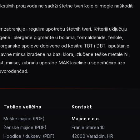
 tekstilnih proizvoda ne sadrži štetne tvari koje bi mogle naškoditi
abranjuje i regulira upotrebu štetnih tvari. Kriteriji uključuju
ene i alergene pigmente u bojama, formaldehide, fenole,
, organske spojeve dobivene od kositra TBT i DBT, ispuštanje
ešavine mirisa izrađene na bazi klora, izlučene teške metale Ni,
nost, mirise, zabranu uporabe MAK kiseline u specifičnim azo
novorođenčad.
Tablice veličina
Kontakt
Muške majice (PDF)
Majice d.o.o.
Ženske majice (PDF)
Franje Starea 10
Hoodice / duksevi (PDF)
42000 Varaždin, HR