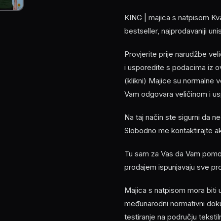
KING | majica s natpisom Kva
bestseller, najprodavaniji u
Provjerite prije narudžbe ve
i usporedite s podacima i
(klikni) Majice su normalne 
Vam odgovara veličinom i usp
Na taj način ste sigurni da n
Slobodno me kontaktirajte a
Tu sam za Vas da Vam pomogn
prodajem ispunjavaju sve pr
Majica s natpisom mora biti
međunarodni normativni doku
testiranje na području tekst