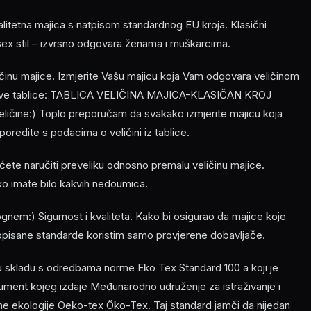
litetna majica s natpisom standardnog EU kroja. Klasični
nisex stil – izvrsno odgovara ženama i muškarcima.
ličinu majice. Izmjerite Vašu majicu koja Vam odgovara veličinom
z ove tablice: TABLICA VELIČINA MAJICA-KLASIČAN KROJ
veličine:) Toplo preporučam da svakako izmjerite majicu koja
oredite s podacima o veličini iz tablice.
ećete naručiti preveliku odnosno premalu veličinu majice.
ko imate bilo kakvih nedoumica.
em:) Sigurnost i kvaliteta. Kako bi osigurao da majice koje
opisane standarde koristim samo provjerene dobavljače.
 u skladu s odredbama norme Eko Tex Standard 100 a koji je
ment kojeg izdaje Međunarodno udruženje za istraživanje i
ilne ekologije Oeko-tex Öko-Tex. Taj standard jamči da nijedan