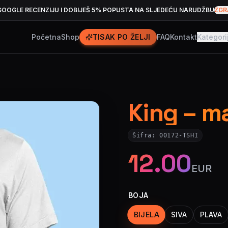
GOOGLE RECENZIJU I DOBIJEŠ 5% POPUSTA NA SLJEDEĆU NARUDŽBU
ZGR
Početna
Shop
TISAK PO ŽELJI
FAQ
Kontakt
Kategori
King – m
Šifra:
00172-TSHI
12.00
EUR
BOJA
BIJELA
SIVA
PLAVA