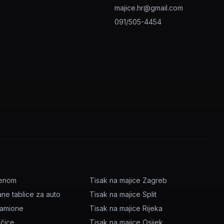
majice.hr@gmail.com
091/505-4454
menom
Tisak na majice Zagreb
ane tablice za auto
Tisak na majice Split
kamione
Tisak na majice Rijeka
očice
Tisak na majice Osijek