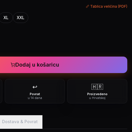
📏 Tablica veličina (PDF)
XL
XXL
Dodaj u košaricu
↩️
🇭🇷
Povrat
Proizvedeno
u 14 dana
u Hrvatskoj
Dostava & Povrat