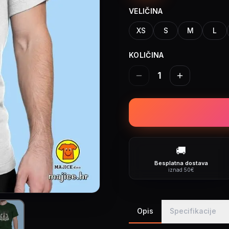
VELIČINA
XS
S
M
L
KOLIČINA
1
🚚
Besplatna dostava
iznad 50€
Opis
Specifikacije