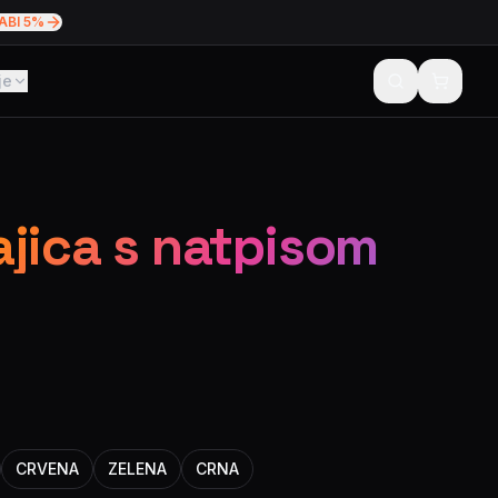
ABI 5%
je
ajica s natpisom
CRVENA
ZELENA
CRNA