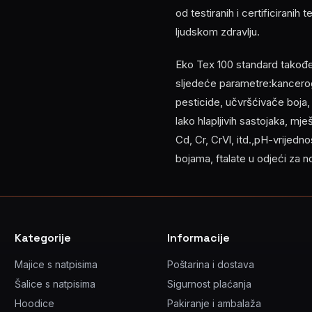
od testiranih i certificiranih
ljudskom zdravlju.
Eko Tex 100 standard također z
sljedeće parametre:kancerog
pesticide, učvršćivače boja
lako hlapljivih sastojaka, mj
Cd, Cr, CrVl, itd.,pH-vrijed
bojama, ftalate u odjeći za 
Kategorije
Informacije
Majice s natpisima
Poštarina i dostava
Šalice s natpisima
Sigurnost plaćanja
Hoodice
Pakiranje i ambalaža