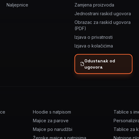
Naljepnice
Zamjena proizvoda
Jednostrani raskid ugovora
Obrazac za raskid ugovora
(PDF)
Izjava o privatnosti
Izjava o kolačićima
Odustanak od
ugovora
ice
Hoodie s natpisom
Tablice s i
Majice za parove
Personalizir
Majice po narudžbi
Tablice za 
Ženske majice s natpisima
Natpisne pl